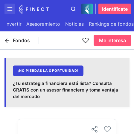
Identifícate
Invertir
Asesoramiento
Noticias
Rankings de fondos
Fondos
Me interesa
¡NO PIERDAS LA OPORTUNIDAD!
¿Tu estrategia financiera está lista? Consulta
GRATIS con un asesor financiero y toma ventaja
del mercado