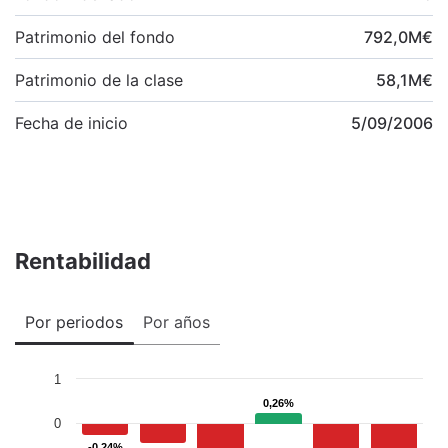
Patrimonio del fondo
792,0
M
€
Patrimonio de la clase
58,1
M
€
Fecha de inicio
5/09/2006
Rentabilidad
Por periodos
Por años
1
0,26%
0,26%
0
-0,24%
-0,24%