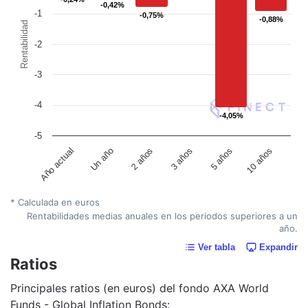
-0,42%
-0,42%
-1
-0,75%
-0,75%
-0,88%
-0,88%
Rentabilidad
-2
-3
-4
-4,05%
-4,05%
-5
Un año
5 años
2 años
10 años
Año actual
3 años
* Calculada en euros
Rentabilidades medias anuales en los periodos superiores a un
año.
Ver tabla
Expandir
Ratios
Principales ratios (en euros) del fondo AXA World
Funds - Global Inflation Bonds: