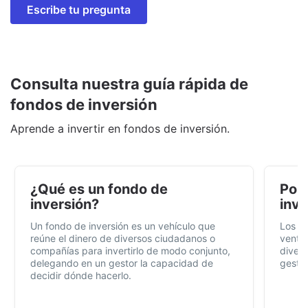
Escribe tu pregunta
Consulta nuestra guía rápida de
fondos de inversión
Aprende a invertir en fondos de inversión.
¿Qué es un fondo de
Por 
inversión?
inve
Un fondo de inversión es un vehículo que
Los f
reúne el dinero de diversos ciudadanos o
ventaj
compañías para invertirlo de modo conjunto,
divers
delegando en un gestor la capacidad de
gestió
decidir dónde hacerlo.