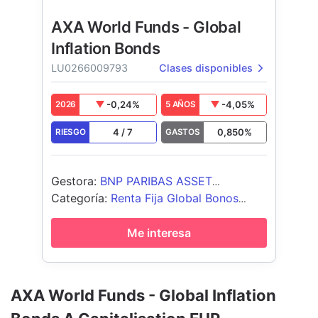
AXA World Funds - Global
Inflation Bonds
LU0266009793
Clases disponibles
-0,24
%
-4,05
%
2026
5 AÑOS
4
/
7
0,850
%
RIESGO
GASTOS
Gestora
:
BNP PARIBAS ASSET
MANAGEMENT Europe
Categoría
:
Renta Fija Global Bonos
Ligados a la Inflación - EUR Cubierto
Me interesa
AXA World Funds - Global Inflation