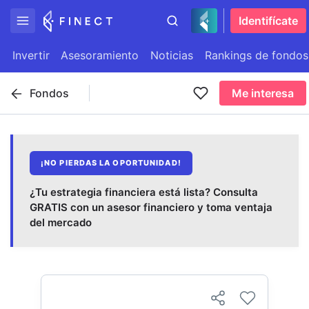
Identifícate
Invertir
Asesoramiento
Noticias
Rankings de fondos
Fondos
Me interesa
¡NO PIERDAS LA OPORTUNIDAD!
¿Tu estrategia financiera está lista? Consulta
GRATIS con un asesor financiero y toma ventaja
del mercado