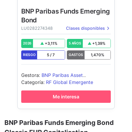
BNP Paribas Funds Emerging
Bond
LU0282274348
Clases disponibles
+
3,11
%
+
1,39
%
2026
5 AÑOS
5
/
7
1,470
%
RIESGO
GASTOS
Gestora
:
BNP Paribas Asset
Management Luxembourg
Categoría
:
RF Global Emergente
Me interesa
BNP Paribas Funds Emerging Bond