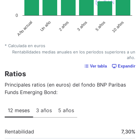
0
Año actual
Un año
2 años
3 años
5 años
10 años
* Calculada en euros
Rentabilidades medias anuales en los periodos superiores a un
año.
Ver tabla
Expandir
Ratios
Principales ratios (en euros) del fondo BNP Paribas
Funds Emerging Bond:
12 meses
3 años
5 años
Rentabilidad
7,30
%