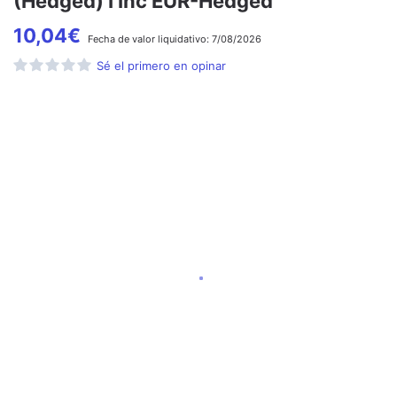
(Hedged) I Inc EUR-Hedged
10,04
€
Fecha de
valor liquidativo:
7/08/2026
Sé el primero en opinar