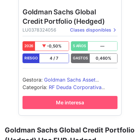
Goldman Sachs Global
Credit Portfolio (Hedged)
LU0378324056
Clases disponibles
-0,50
%
—
2026
5 AÑOS
4
/
7
0,460
%
RIESGO
GASTOS
Gestora
:
Goldman Sachs Asset
Management B.V.
Categoría
:
RF Deuda Corporativa
Global - USD Cubierto
Me interesa
Goldman Sachs Global Credit Portfolio