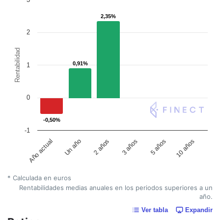
2,35%
2,35%
2
Rentabilidad
0,91%
0,91%
1
0
-0,50%
-0,50%
-1
Un año
5 años
2 años
10 años
Año actual
3 años
* Calculada en euros
Rentabilidades medias anuales en los periodos superiores a un
año.
Ver tabla
Expandir