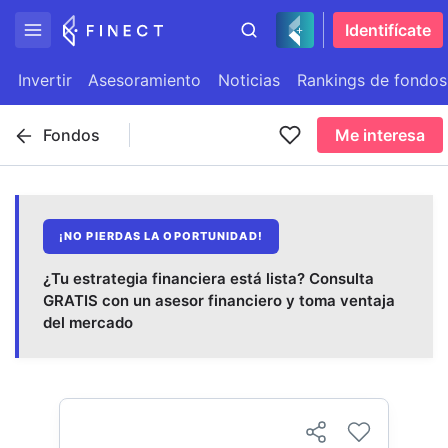
Identifícate
Invertir
Asesoramiento
Noticias
Rankings de fondos
Fondos
Me interesa
¡NO PIERDAS LA OPORTUNIDAD!
¿Tu estrategia financiera está lista? Consulta
GRATIS con un asesor financiero y toma ventaja
del mercado