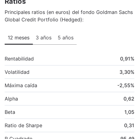
Ratios
Principales ratios (en euros) del fondo Goldman Sachs
Global Credit Portfolio (Hedged):
12 meses
3 años
5 años
Rentabilidad
0,91
%
Volatilidad
3,30
%
Máxima caída
-2,55
%
Alpha
0,62
Beta
1,05
Ratio de Sharpe
0,31
R Cuadrado
95,49