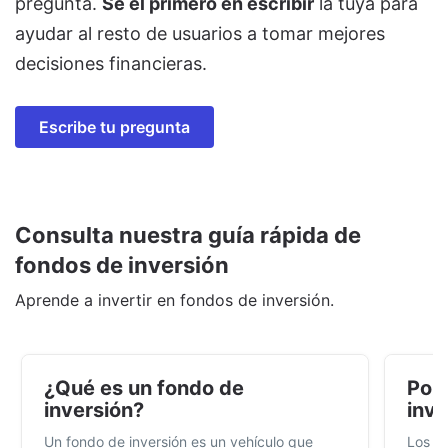
pregunta.
Sé el primero en escribir
la tuya para
ayudar al resto de usuarios a tomar mejores
decisiones financieras.
Escribe tu pregunta
Consulta nuestra guía rápida de
fondos de inversión
Aprende a invertir en fondos de inversión.
¿Qué es un fondo de
Por 
inversión?
inve
Un fondo de inversión es un vehículo que
Los f