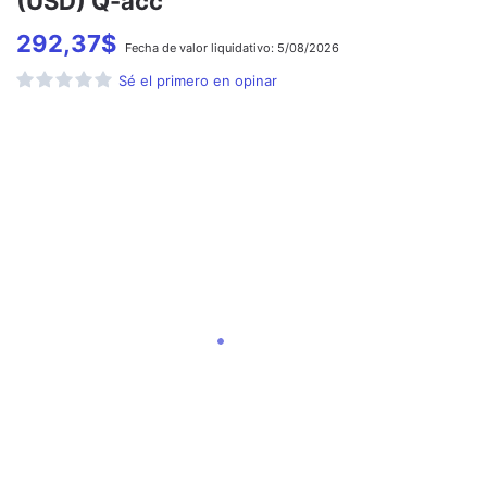
(USD) Q-acc
292,37
$
Fecha de
valor liquidativo:
5/08/2026
Sé el primero en opinar