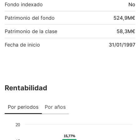
Fondo indexado
No
Patrimonio del fondo
524,9
M
€
Patrimonio de la clase
58,3
M
€
Fecha de inicio
31/01/1997
Rentabilidad
Por periodos
Por años
20
15,77%
15,77%