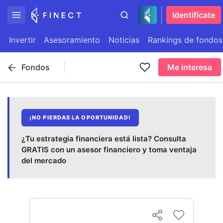
Identifícate
Invertir
Asesoramiento
Noticias
Rankings de fondos
Fondos
Me interesa
¡NO PIERDAS LA OPORTUNIDAD!
¿Tu estrategia financiera está lista? Consulta
GRATIS con un asesor financiero y toma ventaja
del mercado