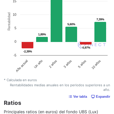
15
Rentabilidad
10
7,39%
7,39%
5,60%
5,60%
5
1,89%
1,89%
0
-0,97%
-0,97%
-2,39%
-2,39%
-5
Un año
5 años
2 años
10 años
Año actual
3 años
* Calculada en euros
Rentabilidades medias anuales en los periodos superiores a un
año.
Ver tabla
Expandir
Ratios
Principales ratios (en euros) del fondo UBS (Lux)