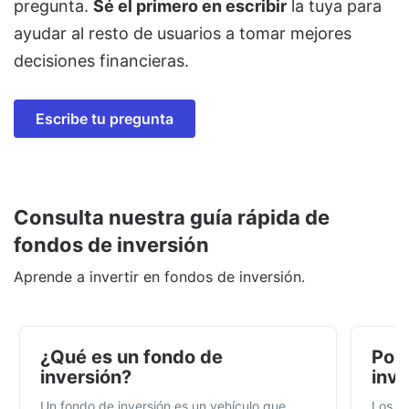
pregunta.
Sé el primero en escribir
la tuya para
ayudar al resto de usuarios a tomar mejores
decisiones financieras.
Escribe tu pregunta
Consulta nuestra guía rápida de
fondos de inversión
Aprende a invertir en fondos de inversión.
¿Qué es un fondo de
Por 
inversión?
inve
Un fondo de inversión es un vehículo que
Los f