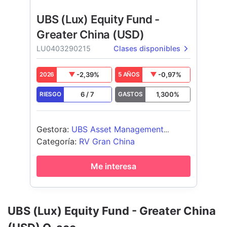
UBS (Lux) Equity Fund -
Greater China (USD)
LU0403290215
Clases disponibles
-2,39
%
-0,97
%
2026
5 AÑOS
6
/
7
1,300
%
RIESGO
GASTOS
Gestora
:
UBS Asset Management
(Europe) S.A.
Categoría
:
RV Gran China
Me interesa
UBS (Lux) Equity Fund - Greater China