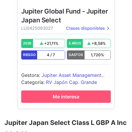
Jupiter Global Fund - Jupiter
Japan Select
LU0425093027
Clases disponibles
+
21,11
%
+
8,58
%
2026
5 AÑOS
4
/
7
1,720
%
RIESGO
GASTOS
Gestora
:
Jupiter Asset Management
International S.A.
Categoría
:
RV Japón Cap. Grande
Me interesa
Jupiter Japan Select Class L GBP A Inc