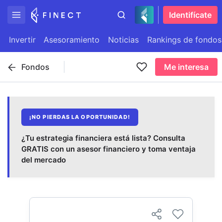
Identifícate
Invertir
Asesoramiento
Noticias
Rankings de fondos
Fondos
Me interesa
¡NO PIERDAS LA OPORTUNIDAD!
¿Tu estrategia financiera está lista? Consulta
GRATIS con un asesor financiero y toma ventaja
del mercado