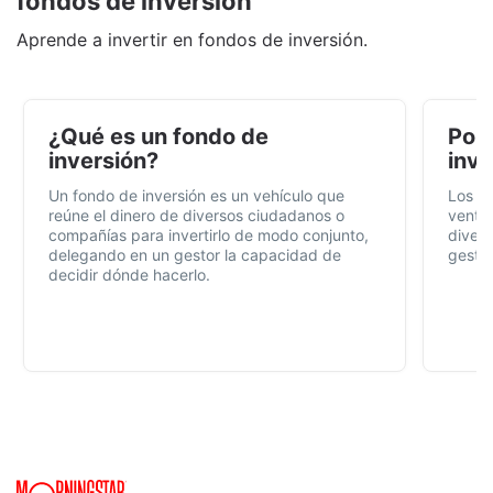
fondos de inversión
Aprende a invertir en fondos de inversión.
¿Qué es un fondo de
Por 
inversión?
inve
Un fondo de inversión es un vehículo que
Los f
reúne el dinero de diversos ciudadanos o
ventaj
compañías para invertirlo de modo conjunto,
divers
delegando en un gestor la capacidad de
gestió
decidir dónde hacerlo.