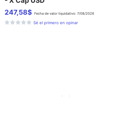
- X Cap USD
247,58
$
Fecha de
valor liquidativo:
7/08/2026
Sé el primero en opinar