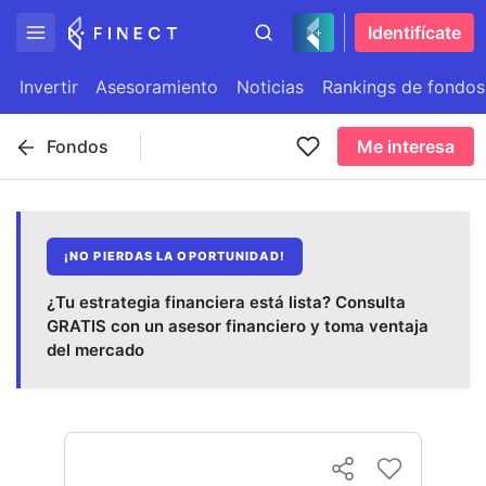
Identifícate
Invertir
Asesoramiento
Noticias
Rankings de fondos
Fondos
Me interesa
¡NO PIERDAS LA OPORTUNIDAD!
¿Tu estrategia financiera está lista? Consulta
GRATIS con un asesor financiero y toma ventaja
del mercado