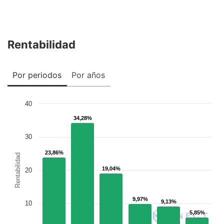
Rentabilidad
Por periodos
Por años
40
34,28%
34,28%
30
23,86%
23,86%
Rentabilidad
19,04%
19,04%
20
9,97%
9,97%
9,13%
9,13%
10
5,85%
5,85%