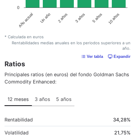
0
Un año
5 años
2 años
10 años
Año actual
3 años
* Calculada en euros
Rentabilidades medias anuales en los periodos superiores a un
año.
Ver tabla
Expandir
Ratios
Principales ratios (en euros) del fondo Goldman Sachs
Commodity Enhanced:
12 meses
3 años
5 años
Rentabilidad
34,28
%
Volatilidad
21,75
%