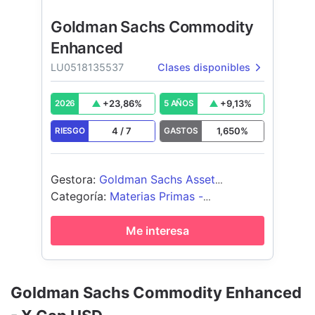
Goldman Sachs Commodity
Enhanced
LU0518135537
Clases disponibles
+
23,86
%
+
9,13
%
2026
5 AÑOS
4
/
7
1,650
%
RIESGO
GASTOS
Gestora
:
Goldman Sachs Asset
Management B.V.
Categoría
:
Materias Primas -
Diversificado
Me interesa
Goldman Sachs Commodity Enhanced