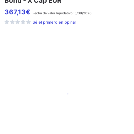
Bond - X Cap EUR
367,13
€
Fecha de
valor liquidativo:
5/08/2026
Sé el primero en opinar