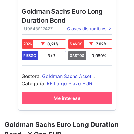
Goldman Sachs Euro Long
Duration Bond
LU0546917427
Clases disponibles
-0,21
%
-7,82
%
2026
5 AÑOS
3
/
7
0,950
%
RIESGO
GASTOS
Gestora
:
Goldman Sachs Asset
Management B.V.
Categoría
:
RF Largo Plazo EUR
Me interesa
Goldman Sachs Euro Long Duration