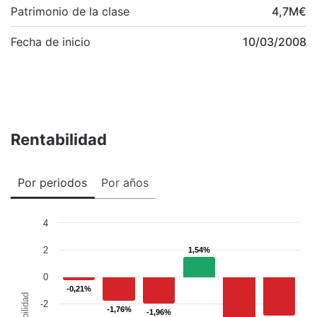
Patrimonio de la clase
4,7
M
€
Fecha de inicio
10/03/2008
Rentabilidad
Por periodos
Por años
4
2
1,54%
1,54%
0
-0,21%
-0,21%
Rentabilidad
-2
-1,76%
-1,76%
-1,96%
-1,96%