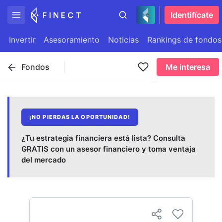
Identifícate
Invertir
Asesoramiento
Noticias
Rankings de fondos
Fondos
Me interesa
¡NO PIERDAS LA OPORTUNIDAD!
¿Tu estrategia financiera está lista? Consulta
GRATIS con un asesor financiero y toma ventaja
del mercado