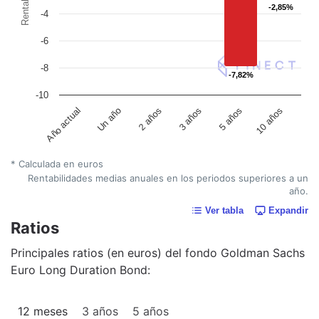
-2,85%
-2,85%
-4
-6
-8
-7,82%
-7,82%
-10
Un año
5 años
Año actual
3 años
2 años
10 años
* Calculada en euros
Rentabilidades medias anuales en los periodos superiores a un
año.
Ver tabla
Expandir
Ratios
Principales ratios (en euros) del fondo Goldman Sachs
Euro Long Duration Bond:
12 meses
3 años
5 años