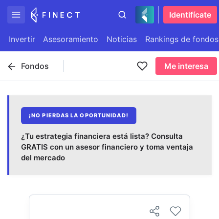
Identifícate
Invertir
Asesoramiento
Noticias
Rankings de fondos
Fondos
Me interesa
¡NO PIERDAS LA OPORTUNIDAD!
¿Tu estrategia financiera está lista? Consulta
GRATIS con un asesor financiero y toma ventaja
del mercado