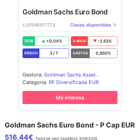
Goldman Sachs Euro Bond
LU0546917773
Clases disponibles
+
0,04
%
-2,63
%
2026
5 AÑOS
3
/
7
0,850
%
RIESGO
GASTOS
Gestora
:
Goldman Sachs Asset
Management B.V.
Categoría
:
RF Diversificada EUR
Me interesa
Goldman Sachs Euro Bond - P Cap EUR
516,44
€
Fecha de
valor liquidativo:
6/08/2026