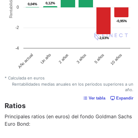
Rentabilidad
0,12%
0,12%
0,04%
0,04%
0
-0,95%
-0,95%
-2
-2,63%
-2,63%
-4
Un año
5 años
2 años
10 años
Año actual
3 años
* Calculada en euros
Rentabilidades medias anuales en los periodos superiores a un
año.
Ver tabla
Expandir
Ratios
Principales ratios (en euros) del fondo Goldman Sachs
Euro Bond: