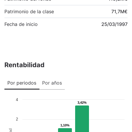
Patrimonio de la clase
71,7
M
€
Fecha de inicio
25/03/1997
Rentabilidad
Por periodos
Por años
4
3,42%
3,42%
2
1,10%
1,10%