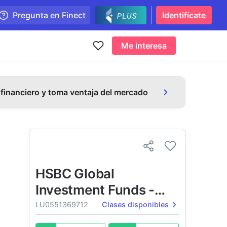
Pregunta en Finect
Identifícate
Me interesa
 financiero y toma ventaja del mercado
HSBC Global
Investment Funds -
Brazil Equity
LU0551369712
Clases disponibles