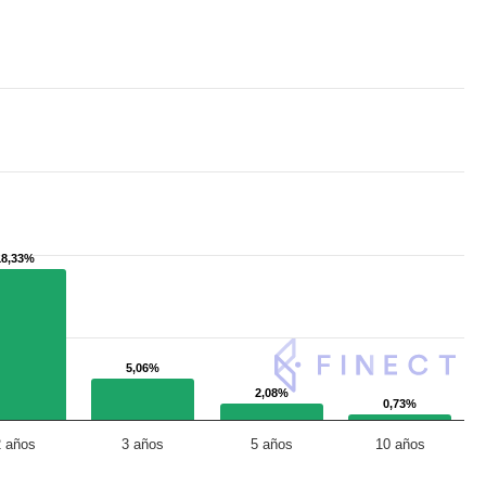
18,33%
18,33%
5,06%
5,06%
2,08%
2,08%
0,73%
0,73%
2 años
3 años
5 años
10 años