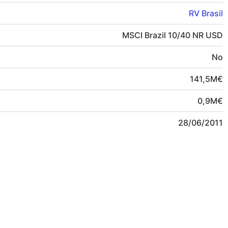
RV Brasil
MSCI Brazil 10/40 NR USD
No
141,5
M
€
0,9
M
€
28/06/2011