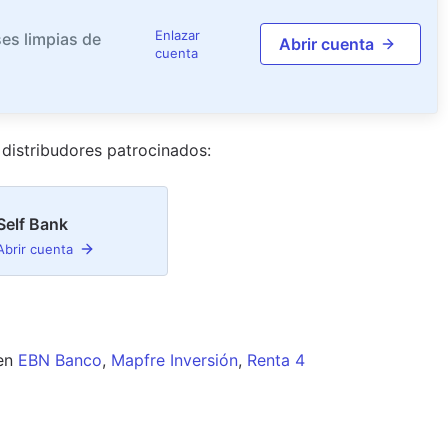
Enlazar
es limpias de
Abrir cuenta
cuenta
distribudor
es
patrocinado
s
:
Self Bank
Abrir cuenta
en
EBN Banco
,
Mapfre Inversión
,
Renta 4