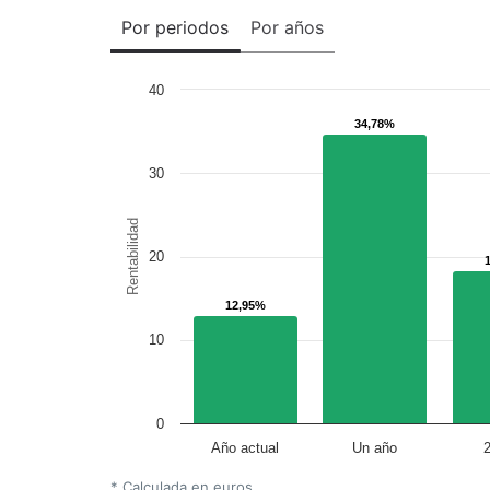
Por periodos
Por años
40
34,78%
34,78%
30
Rentabilidad
20
12,95%
12,95%
10
0
Año actual
Un año
* Calculada en euros