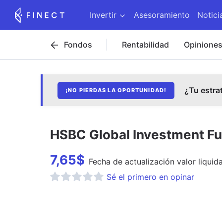
Invertir
Asesoramiento
Notici
Fondos
Rentabilidad
Opinione
¿Tu estra
¡NO PIERDAS LA OPORTUNIDAD!
HSBC Global Investment Fu
7,65
$
Fecha de
actualización
valor liquida
Sé el primero en opinar