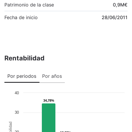
Patrimonio de la clase
0,9
M
€
Fecha de inicio
28/06/2011
Rentabilidad
Por periodos
Por años
40
34,78%
34,78%
30
Rentabilidad