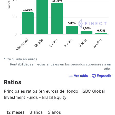
20
18,33%
18,33%
12,95%
12,95%
10
5,06%
5,06%
2,08%
2,08%
0,73%
0,73%
0
Un año
5 años
2 años
10 años
Año actual
3 años
* Calculada en euros
Rentabilidades medias anuales en los periodos superiores a un
año.
Ver tabla
Expandir
Ratios
Principales ratios (en euros) del fondo HSBC Global
Investment Funds - Brazil Equity:
12 meses
3 años
5 años