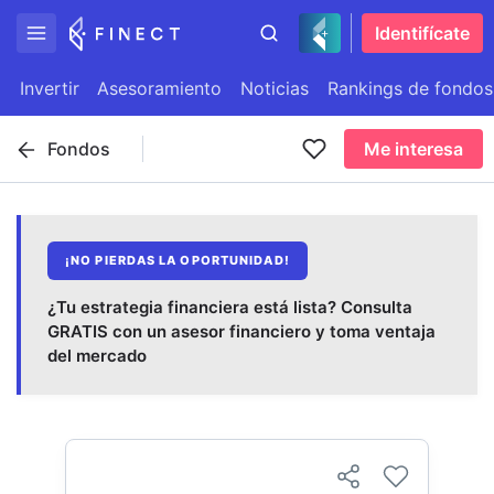
Identifícate
Invertir
Asesoramiento
Noticias
Rankings de fondos
Fondos
Me interesa
¡NO PIERDAS LA OPORTUNIDAD!
¿Tu estrategia financiera está lista? Consulta
GRATIS con un asesor financiero y toma ventaja
del mercado