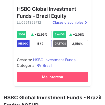
HSBC Global Investment
Funds - Brazil Equity
LU0551369712
Clases disponibles
+
12,95
%
+
2,08
%
2026
5 AÑOS
5
/
7
2,150
%
RIESGO
GASTOS
Gestora
:
HSBC Investment Funds
(Luxembourg) S.A.
Categoría
:
RV Brasil
Me interesa
HSBC Global Investment Funds - Brazil