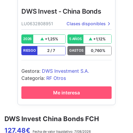
DWS Invest - China Bonds
LU0632808951
Clases disponibles
+
1,25
%
+
1,12
%
2026
5 AÑOS
2
/
7
0,760
%
RIESGO
GASTOS
Gestora
:
DWS Investment S.A.
Categoría
:
RF Otros
Me interesa
DWS Invest China Bonds FCH
127,48
€
Fecha de
valor liquidativo:
7/08/2026