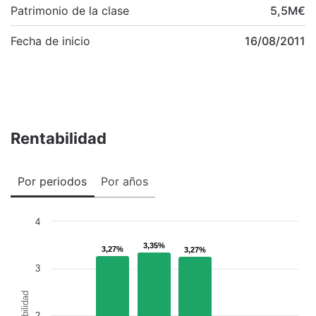
Patrimonio de la clase
5,5
M
€
Fecha de inicio
16/08/2011
Rentabilidad
Por periodos
Por años
4
3,35%
3,35%
3,27%
3,27%
3,27%
3,27%
3
Rentabilidad
2