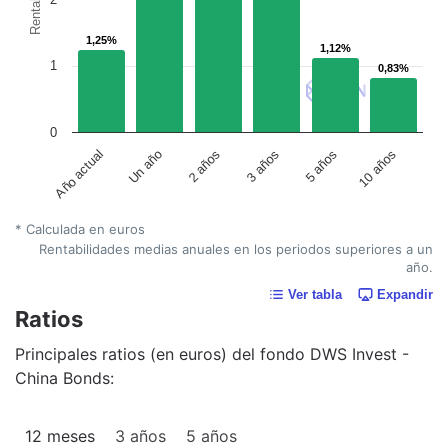
1,25%
1,25%
1,12%
1,12%
1
0,83%
0,83%
0
Año actual
Un año
2 años
3 años
5 años
10 años
* Calculada en euros
Rentabilidades medias anuales en los periodos superiores a un
año.
Ver tabla
Expandir
Ratios
Principales ratios (en euros) del fondo DWS Invest -
China Bonds:
12 meses
3 años
5 años