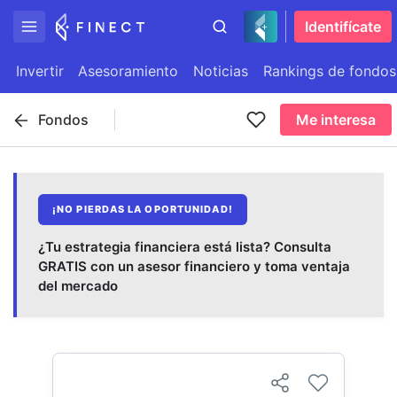
Identifícate
Invertir
Asesoramiento
Noticias
Rankings de fondos
Fondos
Me interesa
¡NO PIERDAS LA OPORTUNIDAD!
¿Tu estrategia financiera está lista? Consulta
GRATIS con un asesor financiero y toma ventaja
del mercado