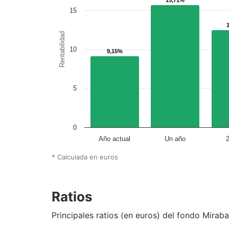
15
Rentabilidad
10
9,15%
9,15%
5
0
Año actual
Un año
* Calculada en euros
Ratios
Principales ratios (en euros) del fondo Mirab