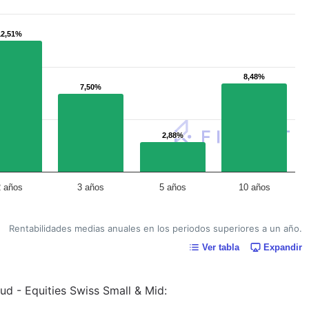
12,51%
12,51%
8,48%
8,48%
7,50%
7,50%
2,88%
2,88%
2 años
3 años
5 años
10 años
Rentabilidades medias anuales en los periodos superiores a un año.
Ver tabla
Expandir
aud - Equities Swiss Small & Mid: