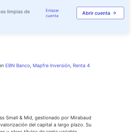
Enlazar
es limpias de
Abrir cuenta
cuenta
en
EBN Banco
,
Mapfre Inversión
,
Renta 4
iss Small & Mid, gestionado por Mirabaud
alorización del capital a largo plazo. Su
es y otros títulos de renta variable