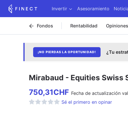
Invertir
Asesoramiento
Notici
Fondos
Rentabilidad
Opinione
¿Tu estra
¡NO PIERDAS LA OPORTUNIDAD!
Mirabaud - Equities Swiss 
750,31
CHF
Fecha de
actualización
val
Sé el primero en opinar