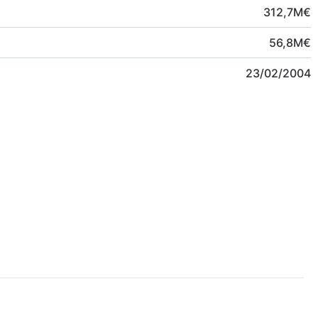
312,7
M
€
56,8
M
€
23/02/2004