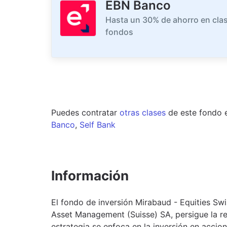
EBN Banco
Hasta un 30% de ahorro en clas
fondos
Puedes contratar
otras clases
de este
fondo
Banco
,
Self Bank
Información
El fondo de inversión Mirabaud - Equities Sw
Asset Management (Suisse) SA, persigue la rev
estrategia se enfoca en la inversión en accion