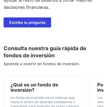
ayudar al resto de usuarios a tomar mejores
decisiones financieras.
Escribe tu pregunta
Consulta nuestra guía rápida de
fondos de inversión
Aprende a invertir en fondos de inversión.
¿Qué es un fondo de
Por 
inversión?
inve
Un fondo de inversión es un vehículo que
Los f
reúne el dinero de diversos ciudadanos o
ventaj
compañías para invertirlo de modo conjunto,
divers