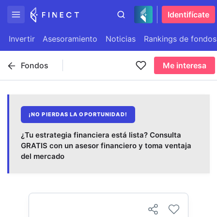
Identifícate
Invertir
Asesoramiento
Noticias
Rankings de fondos
Fondos
Me interesa
¡NO PIERDAS LA OPORTUNIDAD!
¿Tu estrategia financiera está lista? Consulta
GRATIS con un asesor financiero y toma ventaja
del mercado