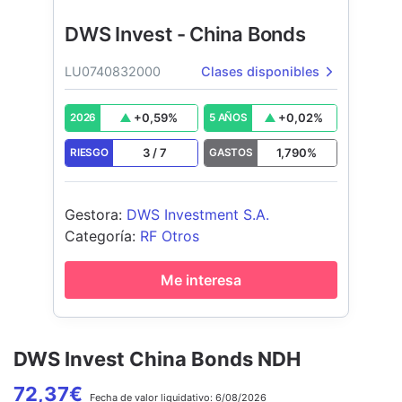
DWS Invest - China Bonds
LU0740832000
Clases disponibles
+
0,59
%
+
0,02
%
2026
5 AÑOS
3
/
7
1,790
%
RIESGO
GASTOS
Gestora
:
DWS Investment S.A.
Categoría
:
RF Otros
Me interesa
DWS Invest China Bonds NDH
72,37
€
Fecha de
valor liquidativo:
6/08/2026