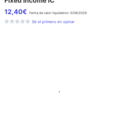
Fixed Income IC
12,40
€
Fecha de
valor liquidativo:
5/08/2026
Sé el primero en opinar