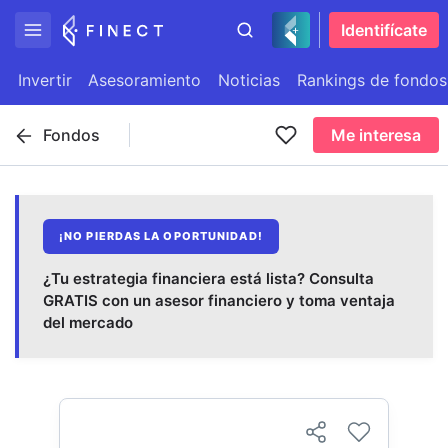
Identifícate
Invertir
Asesoramiento
Noticias
Rankings de fondos
Fondos
Me interesa
¡NO PIERDAS LA OPORTUNIDAD!
¿Tu estrategia financiera está lista? Consulta
GRATIS con un asesor financiero y toma ventaja
del mercado