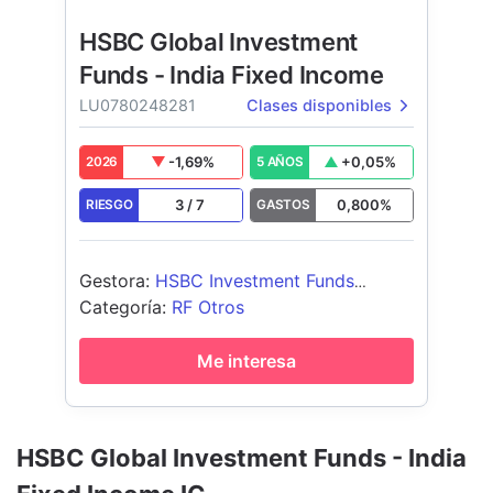
HSBC Global Investment
Funds - India Fixed Income
LU0780248281
Clases disponibles
-1,69
%
+
0,05
%
2026
5 AÑOS
3
/
7
0,800
%
RIESGO
GASTOS
Gestora
:
HSBC Investment Funds
(Luxembourg) S.A.
Categoría
:
RF Otros
Me interesa
HSBC Global Investment Funds - India