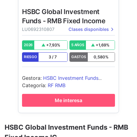
HSBC Global Investment
Funds - RMB Fixed Income
LU0692310807
Clases disponibles
+
7,93
%
+
1,69
%
2026
5 AÑOS
3
/
7
0,580
%
RIESGO
GASTOS
Gestora
:
HSBC Investment Funds
(Luxembourg) S.A.
Categoría
:
RF RMB
Me interesa
HSBC Global Investment Funds - RMB