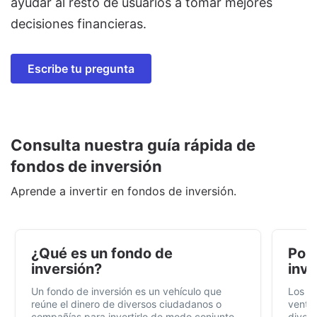
ayudar al resto de usuarios a tomar mejores
decisiones financieras.
Escribe tu pregunta
Consulta nuestra guía rápida de
fondos de inversión
Aprende a invertir en fondos de inversión.
¿Qué es un fondo de
Por 
inversión?
inve
Un fondo de inversión es un vehículo que
Los f
reúne el dinero de diversos ciudadanos o
ventaj
compañías para invertirlo de modo conjunto,
divers