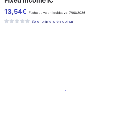
Fixed Income IC
13,54
€
Fecha de
valor liquidativo:
7/08/2026
Sé el primero en opinar