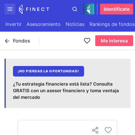
Identifícate
Invertir
Asesoramiento
Noticias
Rankings de fondos
Fondos
Me interesa
¡NO PIERDAS LA OPORTUNIDAD!
¿Tu estrategia financiera está lista? Consulta
GRATIS con un asesor financiero y toma ventaja
del mercado