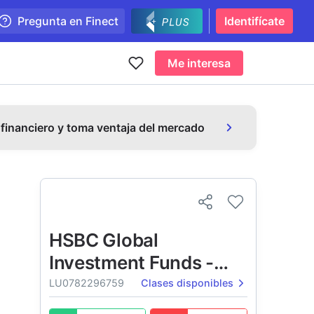
Pregunta en Finect
Identifícate
Me interesa
 financiero y toma ventaja del mercado
HSBC Global
Investment Funds -
RMB Fixed Income
LU0782296759
Clases disponibles