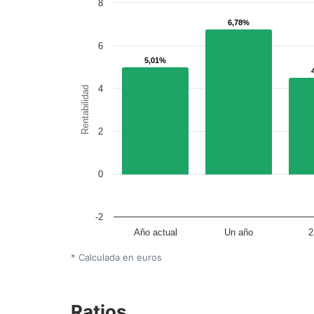
8
6,78%
6,78%
6
5,01%
5,01%
4
Rentabilidad
2
0
-2
Año actual
Un año
2
* Calculada en euros
Ratios