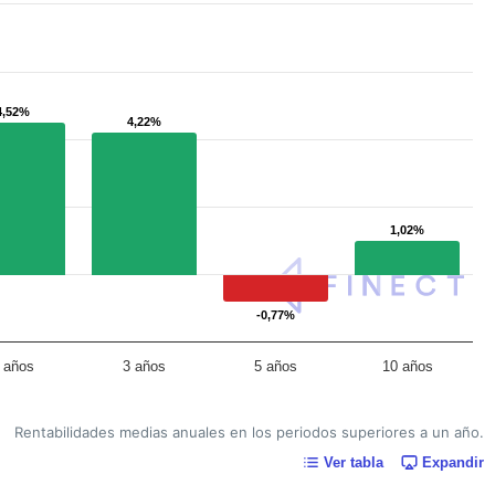
4,52%
4,52%
4,22%
4,22%
1,02%
1,02%
-0,77%
-0,77%
 años
3 años
5 años
10 años
Rentabilidades medias anuales en los periodos superiores a un año.
Ver tabla
Expandir