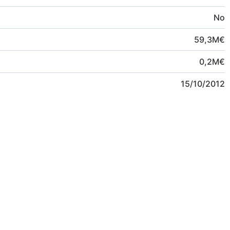
No
59,3
M
€
0,2
M
€
15/10/2012