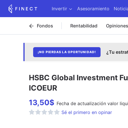
Invertir
Asesoramiento
Notici
Fondos
Rentabilidad
Opinione
¿Tu estra
¡NO PIERDAS LA OPORTUNIDAD!
HSBC Global Investment Fu
ICOEUR
13,50
$
Fecha de
actualización
valor liqu
Sé el primero en opinar