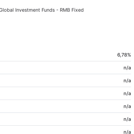
 Global Investment Funds - RMB Fixed
6,78
%
n/a
n/a
n/a
n/a
n/a
n/a