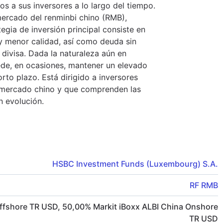
os a sus inversores a lo largo del tiempo.
 mercado del renminbi chino (RMB),
gia de inversión principal consiste en
 menor calidad, así como deuda sin
a divisa. Dada la naturaleza aún en
ede, en ocasiones, mantener un elevado
orto plazo. Está dirigido a inversores
al mercado chino y que comprenden las
n evolución.
HSBC Investment Funds (Luxembourg) S.A.
RF RMB
Offshore TR USD
,
50,00
%
Markit iBoxx ALBI China Onshore
TR USD