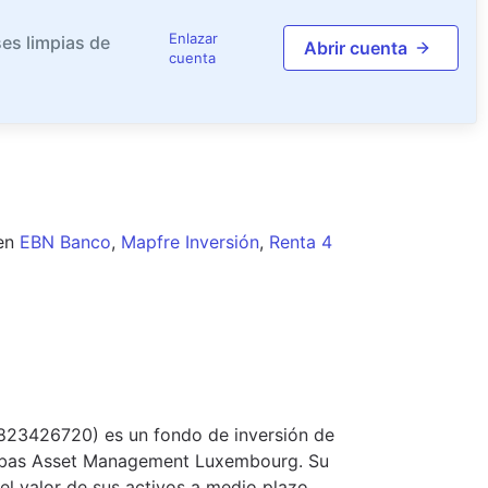
Enlazar
es limpias de
Abrir cuenta
cuenta
en
EBN Banco
,
Mapfre Inversión
,
Renta 4
0823426720) es un fondo de inversión de
ribas Asset Management Luxembourg. Su
del valor de sus activos a medio plazo.