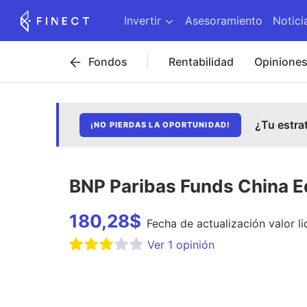
Invertir
Asesoramiento
Notici
Fondos
Rentabilidad
Opinione
¿Tu estra
¡NO PIERDAS LA OPORTUNIDAD!
BNP Paribas Funds China Equ
180,28
$
Fecha de
actualización
valor li
Ver
1
opinión