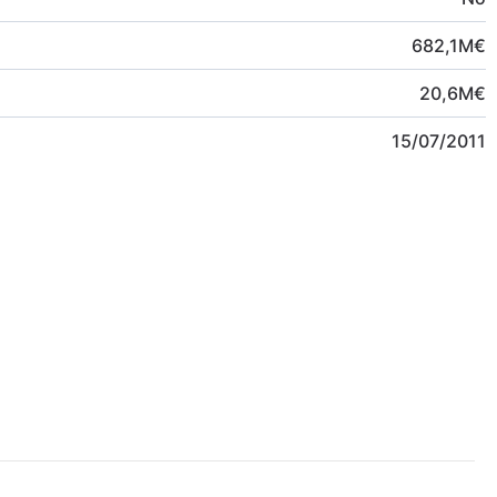
682,1
M
€
20,6
M
€
15/07/2011