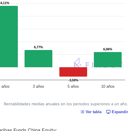
24,11%
24,11%
6,77%
6,77%
6,06%
6,06%
-3,59%
-3,59%
2 años
3 años
5 años
10 años
Rentabilidades medias anuales en los periodos superiores a un año.
Ver tabla
Expandir
aribas Funds China Equity: