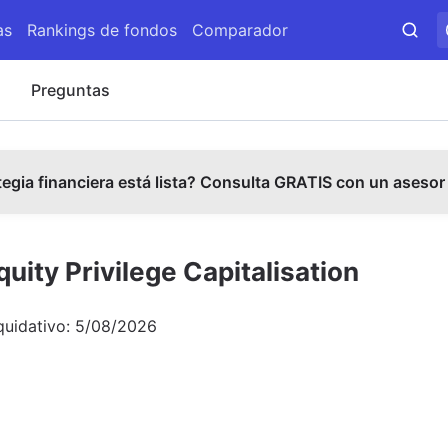
as
Rankings de fondos
Comparador
s
Preguntas
tegia financiera está lista? Consulta GRATIS con un asesor
ity Privilege Capitalisation
quidativo:
5/08/2026