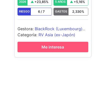
+
23,85
%
+
5,16
%
2026
5 AÑOS
6
/
7
2,330
%
RIESGO
GASTOS
Gestora
:
BlackRock (Luxembourg)
SA
Categoría
:
RV Asia (ex-Japón)
Me interesa