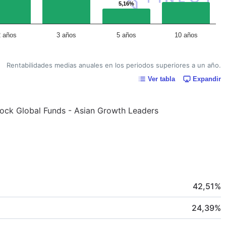
5,16%
5,16%
2 años
3 años
5 años
10 años
Rentabilidades medias anuales en los periodos superiores a un año.
Ver tabla
Expandir
kRock Global Funds - Asian Growth Leaders
42,51
%
24,39
%