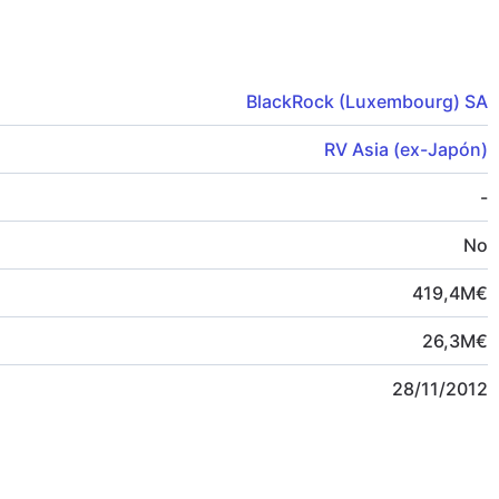
BlackRock (Luxembourg) SA
RV Asia (ex-Japón)
-
No
419,4
M
€
26,3
M
€
28/11/2012