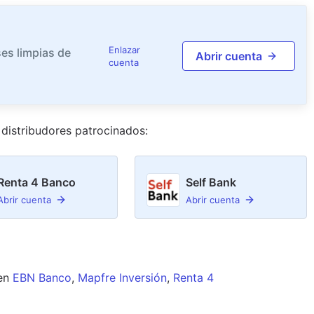
Enlazar
es limpias de
Abrir cuenta
cuenta
distribudor
es
patrocinado
s
:
Renta 4 Banco
Self Bank
Abrir cuenta
Abrir cuenta
en
EBN Banco
,
Mapfre Inversión
,
Renta 4