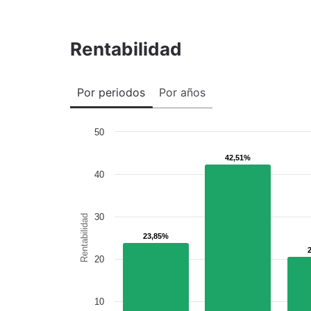
Rentabilidad
Por periodos
Por años
50
42,51%
42,51%
40
30
Rentabilidad
23,85%
23,85%
20
10