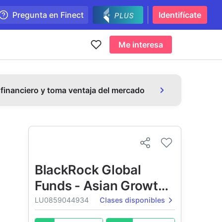
Pregunta en Finect
Identifícate
Me interesa
 financiero y toma ventaja del mercado
BlackRock Global
Funds - Asian Growth
Leaders Fund
LU0859044934
Clases disponibles