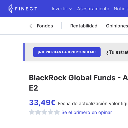
Invertir
Asesoramiento
Notici
Fondos
Rentabilidad
Opinione
¿Tu estra
¡NO PIERDAS LA OPORTUNIDAD!
BlackRock Global Funds - 
E2
33,49
€
Fecha de
actualización
valor liq
Sé el primero en opinar