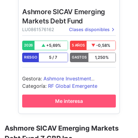
Ashmore SICAV Emerging
Markets Debt Fund
LU0861576162
Clases disponibles
+
5,69
%
-0,58
%
2026
5 AÑOS
5
/
7
1,250
%
RIESGO
GASTOS
Gestora
:
Ashmore Investment
Management (Ireland) Limited
Categoría
:
RF Global Emergente
Me interesa
Ashmore SICAV Emerging Markets