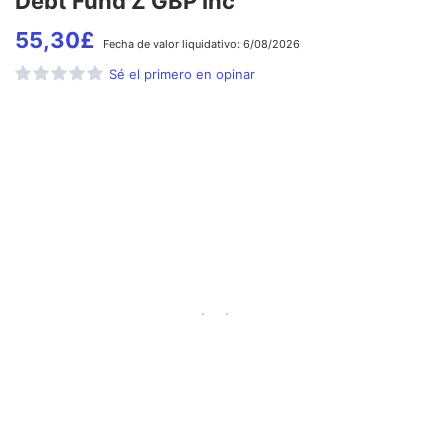
Debt Fund Z GBP Inc
55,30
£
Fecha de
valor liquidativo:
6/08/2026
Sé el primero en opinar