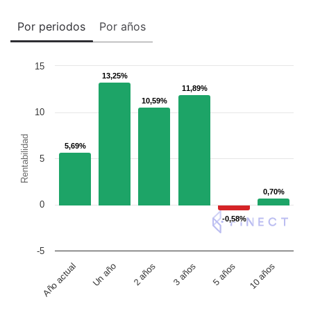
Por periodos
Por años
15
13,25%
13,25%
11,89%
11,89%
10,59%
10,59%
10
Rentabilidad
5,69%
5,69%
5
0,70%
0,70%
0
-0,58%
-0,58%
-5
Un año
5 años
2 años
10 años
Año actual
3 años