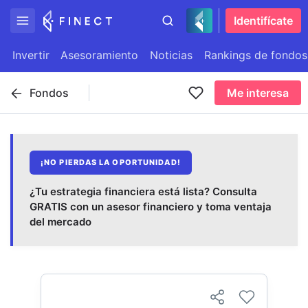
Identifícate
Invertir
Asesoramiento
Noticias
Rankings de fondos
Fondos
Me interesa
¡NO PIERDAS LA OPORTUNIDAD!
¿Tu estrategia financiera está lista? Consulta
GRATIS con un asesor financiero y toma ventaja
del mercado