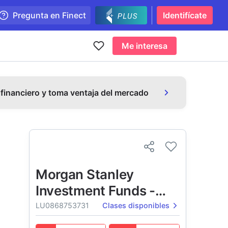
Pregunta en Finect
Identifícate
Me interesa
 financiero y toma ventaja del mercado
Morgan Stanley
Investment Funds -
Global Insight Fund
LU0868753731
Clases disponibles