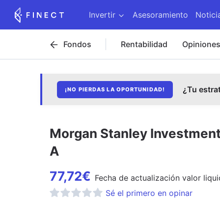
Invertir
Asesoramiento
Notici
Fondos
Rentabilidad
Opinione
¿Tu estra
¡NO PIERDAS LA OPORTUNIDAD!
Morgan Stanley Investment 
A
77,72
€
Fecha de
actualización
valor liqui
Sé el primero en opinar