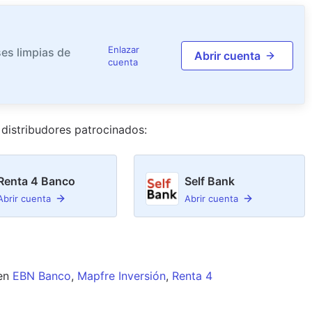
Enlazar
es limpias de
Abrir cuenta
cuenta
distribudor
es
patrocinado
s
:
Renta 4 Banco
Self Bank
Abrir cuenta
Abrir cuenta
en
EBN Banco
,
Mapfre Inversión
,
Renta 4