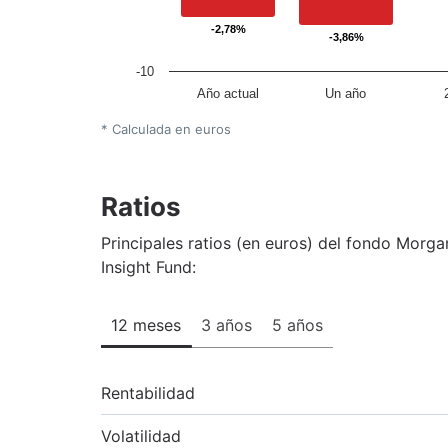
-2,78%
-2,78%
-3,86%
-3,86%
-10
Año actual
Un año
* Calculada en euros
Ratios
Principales ratios (en euros) del fondo Morg
Insight Fund:
12 meses
3 años
5 años
Rentabilidad
Volatilidad