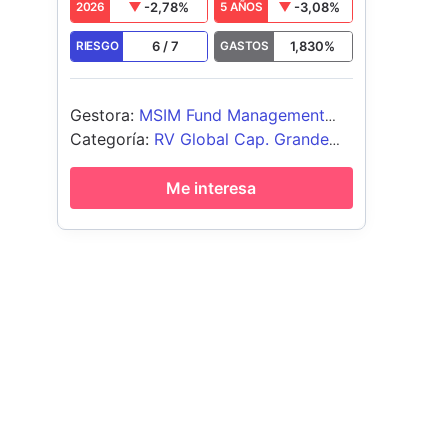
-2,78
%
-3,08
%
2026
5 AÑOS
6
/
7
1,830
%
RIESGO
GASTOS
Gestora
:
MSIM Fund Management
(Ireland) Limited
Categoría
:
RV Global Cap. Grande
Growth
Me interesa