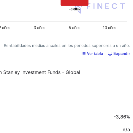
-3,08%
-3,08%
2 años
3 años
5 años
10 años
Rentabilidades medias anuales en los periodos superiores a un año.
Ver tabla
Expandir
an Stanley Investment Funds - Global
-3,86
%
n/a