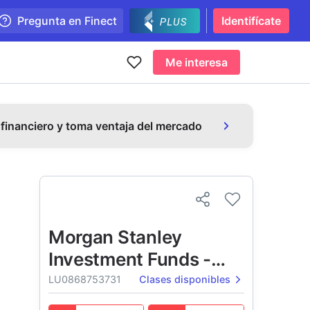
Pregunta en Finect
Identifícate
Me interesa
 financiero y toma ventaja del mercado
Morgan Stanley
Investment Funds -
Global Insight Fund
LU0868753731
Clases disponibles