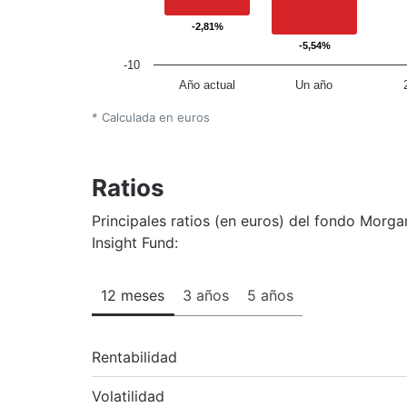
-2,81%
-2,81%
-5,54%
-5,54%
-10
Año actual
Un año
* Calculada en euros
Ratios
Principales ratios (en euros) del fondo Morg
Insight Fund:
12 meses
3 años
5 años
Rentabilidad
Volatilidad