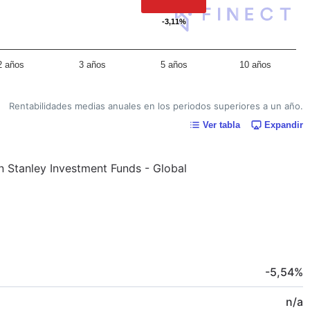
-3,11%
-3,11%
2 años
3 años
5 años
10 años
Rentabilidades medias anuales en los periodos superiores a un año.
Ver tabla
Expandir
an Stanley Investment Funds - Global
-5,54
%
n/a