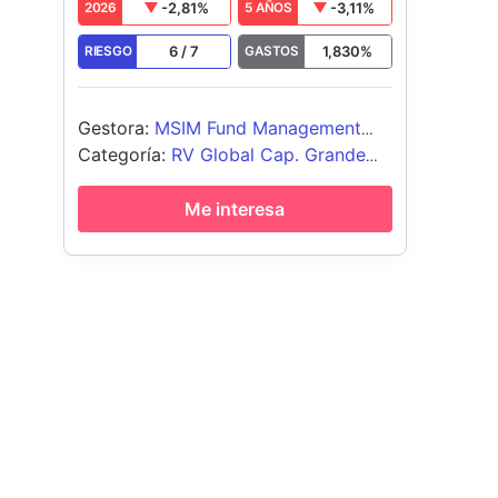
-2,81
%
-3,11
%
2026
5 AÑOS
6
/
7
1,830
%
RIESGO
GASTOS
Gestora
:
MSIM Fund Management
(Ireland) Limited
Categoría
:
RV Global Cap. Grande
Growth
Me interesa