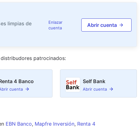
Enlazar
es limpias de
Abrir cuenta
cuenta
distribudor
es
patrocinado
s
:
Renta 4 Banco
Self Bank
Abrir cuenta
Abrir cuenta
en
EBN Banco
,
Mapfre Inversión
,
Renta 4