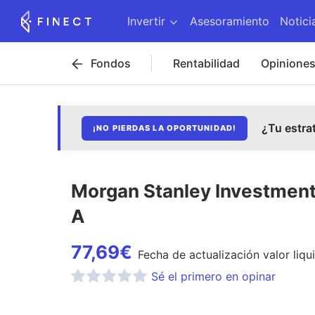
Invertir
Asesoramiento
Notici
Fondos
Rentabilidad
Opinione
¿Tu estra
¡NO PIERDAS LA OPORTUNIDAD!
Morgan Stanley Investment 
A
77,69
€
Fecha de
actualización
valor liqu
Sé el primero en opinar