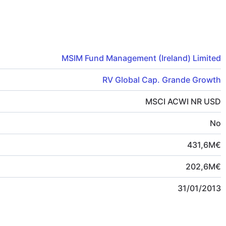
MSIM Fund Management (Ireland) Limited
RV Global Cap. Grande Growth
MSCI ACWI NR USD
No
431,6
M
€
202,6
M
€
31/01/2013