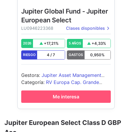
Jupiter Global Fund - Jupiter
European Select
LU0946223368
Clases disponibles
+
17,21
%
+
4,33
%
2026
5 AÑOS
4
/
7
0,950
%
RIESGO
GASTOS
Gestora
:
Jupiter Asset Management
International S.A.
Categoría
:
RV Europa Cap. Grande
Blend
Me interesa
Jupiter European Select Class D GBP