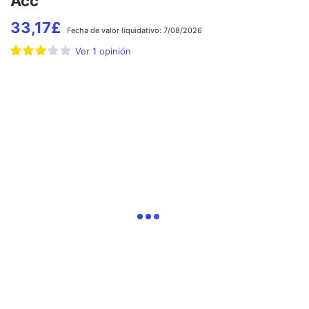
Acc
33,17
£
Fecha de
valor liquidativo:
7/08/2026
Ver
1
opinión