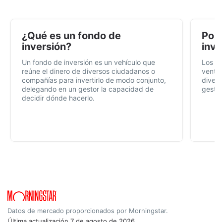
¿Qué es un fondo de
Por 
inversión?
inve
Un fondo de inversión es un vehículo que
Los f
reúne el dinero de diversos ciudadanos o
ventaj
compañías para invertirlo de modo conjunto,
divers
delegando en un gestor la capacidad de
gestió
decidir dónde hacerlo.
Datos de mercado proporcionados por Morningstar.
Última actualización
7 de agosto de 2026