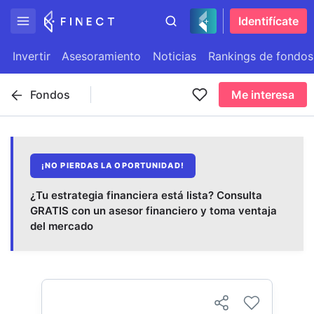
Identifícate
Invertir
Asesoramiento
Noticias
Rankings de fondos
Fondos
Me interesa
¡NO PIERDAS LA OPORTUNIDAD!
¿Tu estrategia financiera está lista? Consulta
GRATIS con un asesor financiero y toma ventaja
del mercado