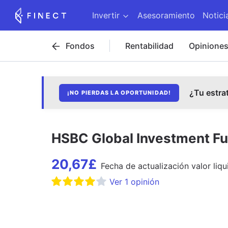
Invertir
Asesoramiento
Notici
Fondos
Rentabilidad
Opinione
¿Tu estra
¡NO PIERDAS LA OPORTUNIDAD!
HSBC Global Investment Fu
20,67
£
Fecha de
actualización
valor liqu
Ver
1
opinión