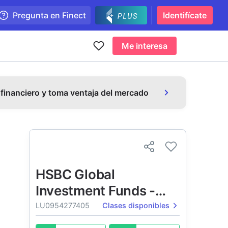
Pregunta en Finect
Identifícate
Me interesa
 financiero y toma ventaja del mercado
HSBC Global
Investment Funds -
Turkey Equity
LU0954277405
Clases disponibles