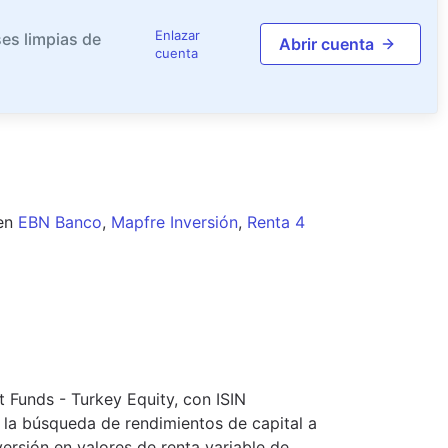
Enlazar
es limpias de
Abrir cuenta
cuenta
en
EBN Banco
,
Mapfre Inversión
,
Renta 4
 Funds - Turkey Equity, con ISIN
 la búsqueda de rendimientos de capital a
versión en valores de renta variable de