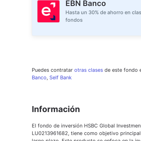
EBN Banco
Hasta un 30% de ahorro en clas
fondos
Puedes contratar
otras clases
de este
fondo
Banco
,
Self Bank
Información
El fondo de inversión HSBC Global Investment
LU0213961682, tiene como objetivo principal
largo plazo. Este producto se enfoca en la in