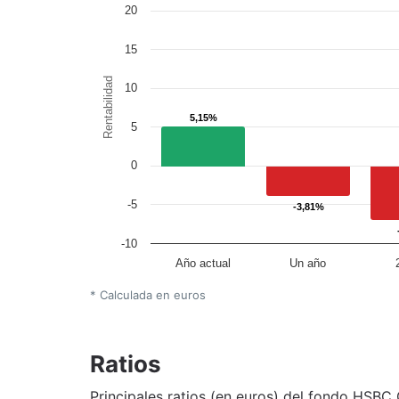
20
15
Rentabilidad
10
5,15%
5,15%
5
0
-5
-3,81%
-3,81%
-10
Año actual
Un año
* Calculada en euros
Ratios
Principales ratios (en euros) del fondo HSBC 