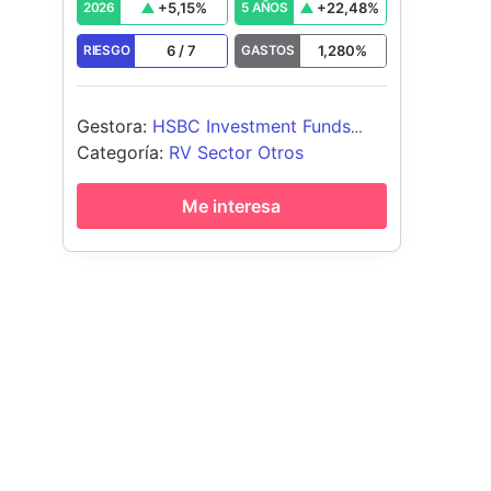
+
5,15
%
+
22,48
%
2026
5 AÑOS
6
/
7
1,280
%
RIESGO
GASTOS
Gestora
:
HSBC Investment Funds
(Luxembourg) S.A.
Categoría
:
RV Sector Otros
Me interesa