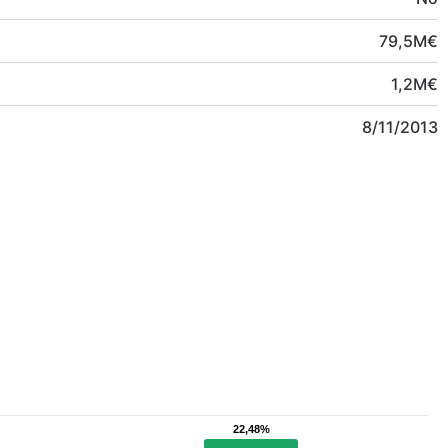
79,5
M
€
1,2
M
€
8/11/2013
22,48%
22,48%