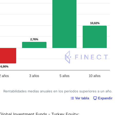
10,02%
10,02%
2,76%
2,76%
-6,90%
-6,90%
2 años
3 años
5 años
10 años
Rentabilidades medias anuales en los periodos superiores a un año.
Ver tabla
Expandir
Global Investment Funds - Turkey Equity: