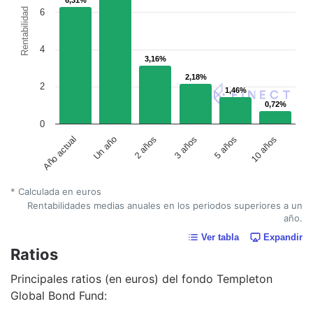
Rentabilidad
6
4
3,16%
3,16%
2,18%
2,18%
2
1,46%
1,46%
0,72%
0,72%
0
Un año
5 años
2 años
10 años
Año actual
3 años
* Calculada en euros
Rentabilidades medias anuales en los periodos superiores a un
año.
Ver tabla
Expandir
Ratios
Principales ratios (en euros) del fondo Templeton
Global Bond Fund: