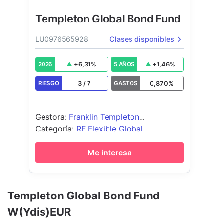
Templeton Global Bond Fund
LU0976565928
Clases disponibles
+
6,31
%
+
1,46
%
2026
5 AÑOS
3
/
7
0,870
%
RIESGO
GASTOS
Gestora
:
Franklin Templeton
International Services S.à r.l.
Categoría
:
RF Flexible Global
Me interesa
Templeton Global Bond Fund
W(Ydis)EUR