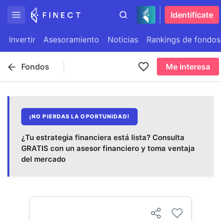
Identifícate
Invertir
Asesoramiento
Noticias
Rankings de fondos
Fondos
Me interesa
¡NO PIERDAS LA OPORTUNIDAD!
¿Tu estrategia financiera está lista? Consulta
GRATIS con un asesor financiero y toma ventaja
del mercado