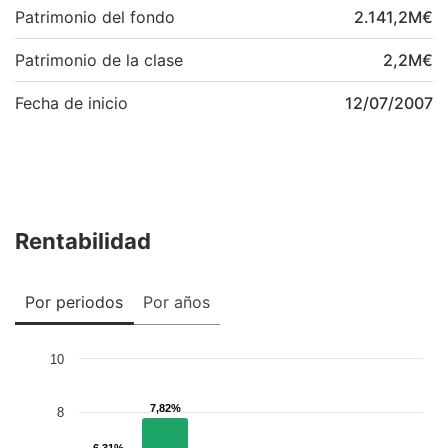
Patrimonio del fondo
2.141,2
M
€
Patrimonio de la clase
2,2
M
€
Fecha de inicio
12/07/2007
Rentabilidad
Por periodos
Por años
10
7,82%
7,82%
8
6,31%
6,31%