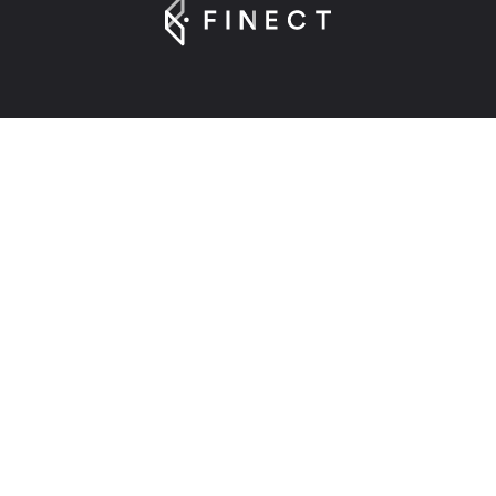
Suscríbete a nuestra Newsletter
Introduce tu e-mail para registrarte en Finect.
Sobre nosotros
Finect en 2025
Contacta