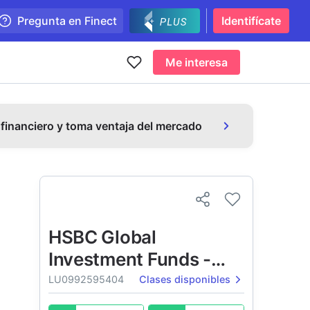
Pregunta en Finect
Identifícate
Me interesa
 financiero y toma ventaja del mercado
HSBC Global
Investment Funds -
Global Emerging
LU0992595404
Clases disponibles
Markets ESG Local