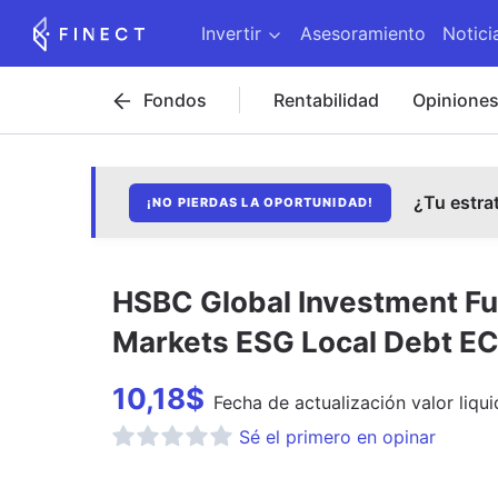
Invertir
Asesoramiento
Notici
Fondos
Rentabilidad
Opinione
¿Tu estra
¡NO PIERDAS LA OPORTUNIDAD!
HSBC Global Investment Fu
Markets ESG Local Debt E
10,18
$
Fecha de
actualización
valor liqui
Sé el primero en opinar