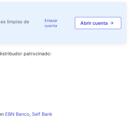
Enlazar
es limpias de
Abrir cuenta
cuenta
istribudor
patrocinado
:
en
EBN Banco
,
Self Bank