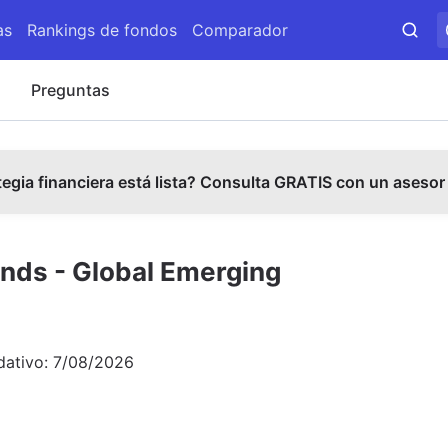
as
Rankings de fondos
Comparador
s
Preguntas
tegia financiera está lista? Consulta GRATIS con un asesor
nds - Global Emerging
C
dativo:
7/08/2026