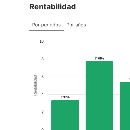
Rentabilidad
Por periodos
Por años
10
7,78%
7,78%
8
6
Rentabilidad
4
3,37%
3,37%
2
0