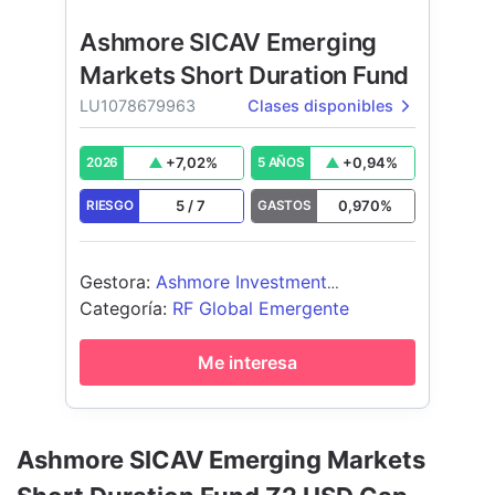
Ashmore SICAV Emerging
Markets Short Duration Fund
LU1078679963
Clases disponibles
+
7,02
%
+
0,94
%
2026
5 AÑOS
5
/
7
0,970
%
RIESGO
GASTOS
Gestora
:
Ashmore Investment
Management (Ireland) Limited
Categoría
:
RF Global Emergente
Me interesa
Ashmore SICAV Emerging Markets