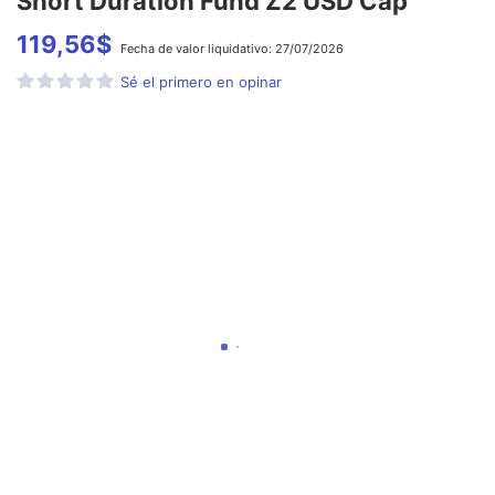
Short Duration Fund Z2 USD Cap
119,56
$
Fecha de
valor liquidativo:
27/07/2026
Sé el primero en opinar