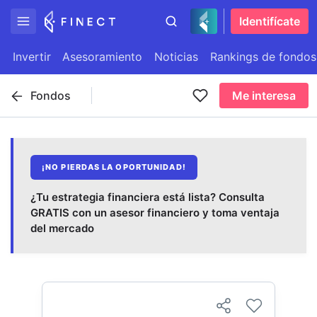
Identifícate
Invertir
Asesoramiento
Noticias
Rankings de fondos
Fondos
Me interesa
¡NO PIERDAS LA OPORTUNIDAD!
¿Tu estrategia financiera está lista? Consulta
GRATIS con un asesor financiero y toma ventaja
del mercado