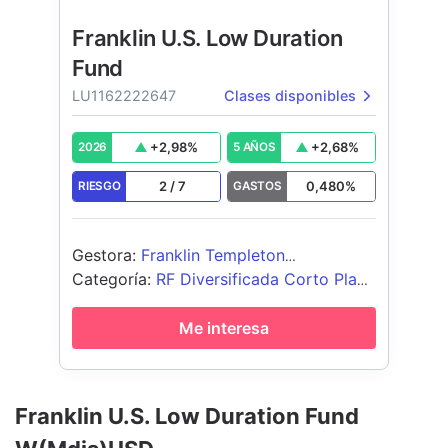
Franklin U.S. Low Duration
Fund
LU1162222647
Clases disponibles
+
2,98
%
+
2,68
%
2026
5 AÑOS
2
/
7
0,480
%
RIESGO
GASTOS
Gestora
:
Franklin Templeton
International Services S.à r.l.
Categoría
:
RF Diversificada Corto Plazo
USD
Me interesa
Franklin U.S. Low Duration Fund