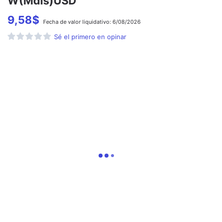
W(Mdis)USD
9,58
$
Fecha de
valor liquidativo:
6/08/2026
Sé el primero en opinar