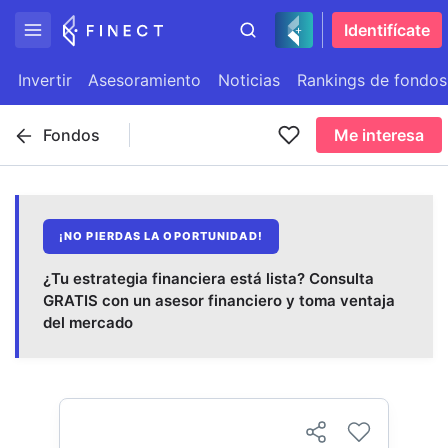
Identifícate
Invertir
Asesoramiento
Noticias
Rankings de fondos
Fondos
Me interesa
¡NO PIERDAS LA OPORTUNIDAD!
¿Tu estrategia financiera está lista? Consulta
GRATIS con un asesor financiero y toma ventaja
del mercado