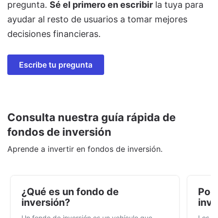
pregunta.
Sé el primero en escribir
la tuya para
ayudar al resto de usuarios a tomar mejores
decisiones financieras.
Escribe tu pregunta
Consulta nuestra guía rápida de
fondos de inversión
Aprende a invertir en fondos de inversión.
¿Qué es un fondo de
Por 
inversión?
inve
Un fondo de inversión es un vehículo que
Los f