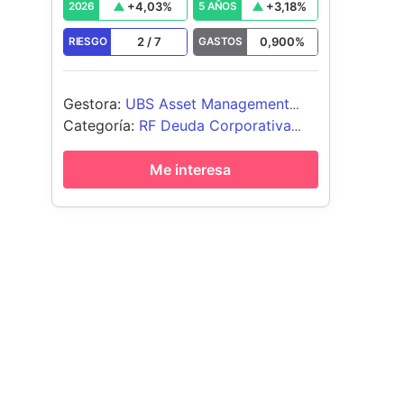
+
4,03
%
+
3,18
%
2026
5 AÑOS
2
/
7
0,900
%
RIESGO
GASTOS
Gestora
:
UBS Asset Management
(Europe) S.A.
Categoría
:
RF Deuda Corporativa
Global Emergente
Me interesa