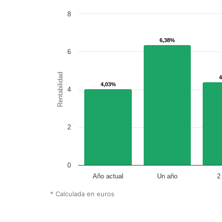
8
6,38%
6,38%
6
Rentabilidad
4,03%
4,03%
4
2
0
Año actual
Un año
2
* Calculada en euros