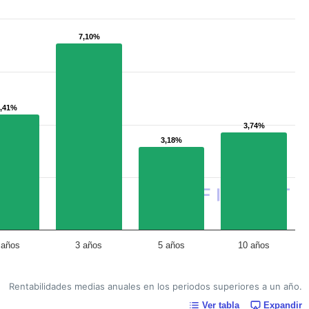
7,10%
7,10%
4,41%
4,41%
3,74%
3,74%
3,18%
3,18%
 años
3 años
5 años
10 años
Rentabilidades medias anuales en los periodos superiores a un año.
Ver tabla
Expandir