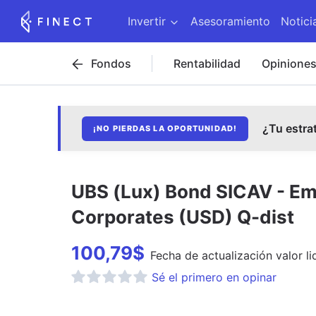
Invertir
Asesoramiento
Notici
Fondos
Rentabilidad
Opinione
¿Tu estra
¡NO PIERDAS LA OPORTUNIDAD!
UBS (Lux) Bond SICAV - E
Corporates (USD) Q-dist
100,79
$
Fecha de
actualización
valor li
Sé el primero en opinar