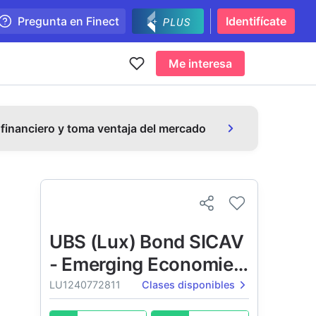
Pregunta en Finect
Identifícate
Me interesa
 financiero y toma ventaja del mercado
UBS (Lux) Bond SICAV
- Emerging Economies
Corporates (USD)
LU1240772811
Clases disponibles