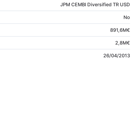
JPM CEMBI Diversified TR USD
No
891,6
M
€
2,8
M
€
26/04/2013