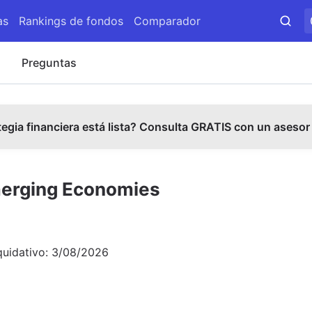
as
Rankings de fondos
Comparador
s
Preguntas
tegia financiera está lista? Consulta GRATIS con un asesor
merging Economies
quidativo:
3/08/2026