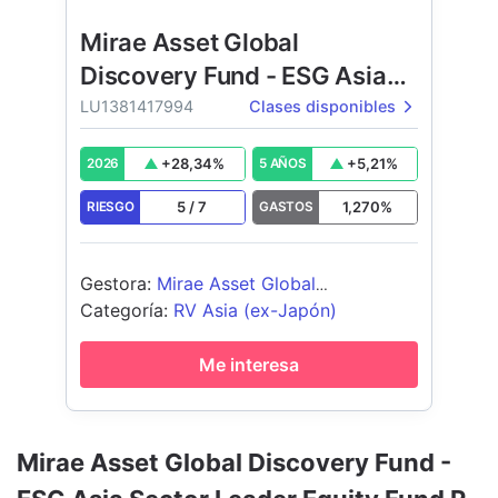
Mirae Asset Global
Discovery Fund - ESG Asia
Sector Leader Equity Fund
LU1381417994
Clases disponibles
+
28,34
%
+
5,21
%
2026
5 AÑOS
5
/
7
1,270
%
RIESGO
GASTOS
Gestora
:
Mirae Asset Global
Investments (HK) Ltd
Categoría
:
RV Asia (ex-Japón)
Me interesa
Mirae Asset Global Discovery Fund -