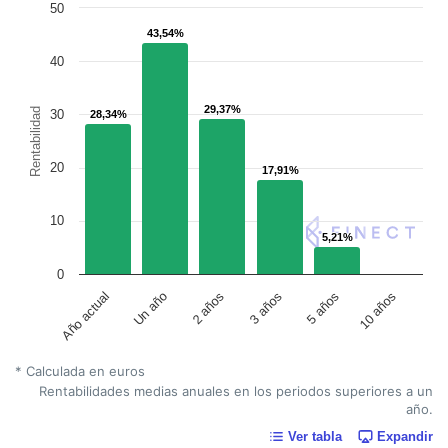
50
43,54%
43,54%
40
29,37%
29,37%
Rentabilidad
30
28,34%
28,34%
20
17,91%
17,91%
10
5,21%
5,21%
0
Un año
5 años
2 años
10 años
Año actual
3 años
* Calculada en euros
Rentabilidades medias anuales en los periodos superiores a un
año.
Ver tabla
Expandir