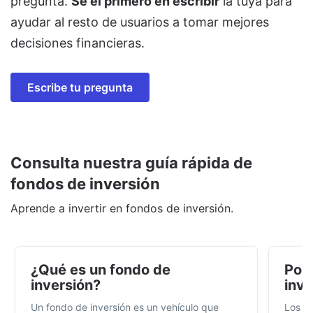
pregunta.
Sé el primero en escribir
la tuya para
ayudar al resto de usuarios a tomar mejores
decisiones financieras.
Escribe tu pregunta
Consulta nuestra guía rápida de
fondos de inversión
Aprende a invertir en fondos de inversión.
¿Qué es un fondo de
Por 
inversión?
inve
Un fondo de inversión es un vehículo que
Los f