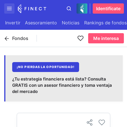
Identifícate
Invertir
Asesoramiento
Noticias
Rankings de fondos
Fondos
Me interesa
¡NO PIERDAS LA OPORTUNIDAD!
¿Tu estrategia financiera está lista? Consulta
GRATIS con un asesor financiero y toma ventaja
del mercado