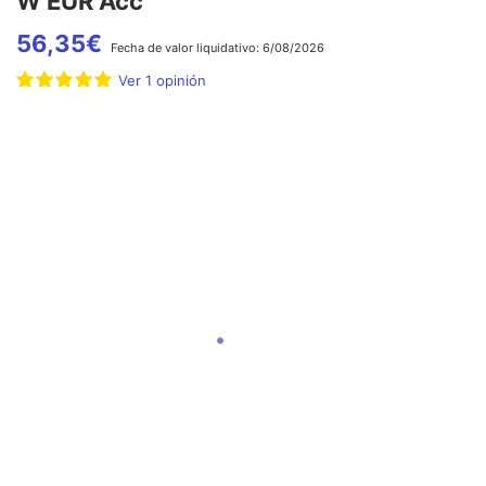
W EUR Acc
56,35
€
Fecha de
valor liquidativo:
6/08/2026
Ver
1
opinión