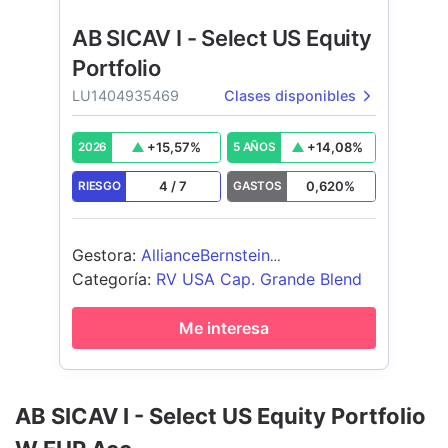
AB SICAV I - Select US Equity
Portfolio
LU1404935469
Clases disponibles
+
15,57
%
+
14,08
%
2026
5 AÑOS
4
/
7
0,620
%
RIESGO
GASTOS
Gestora
:
AllianceBernstein
(Luxembourg) S.à r.l.
Categoría
:
RV USA Cap. Grande Blend
Me interesa
AB SICAV I - Select US Equity Portfolio