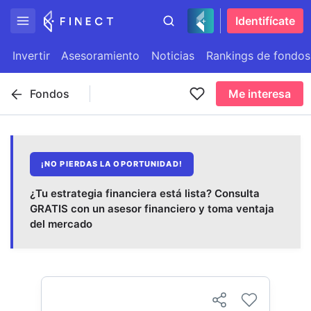
Identifícate
Invertir
Asesoramiento
Noticias
Rankings de fondos
Fondos
Me interesa
¡NO PIERDAS LA OPORTUNIDAD!
¿Tu estrategia financiera está lista? Consulta
GRATIS con un asesor financiero y toma ventaja
del mercado