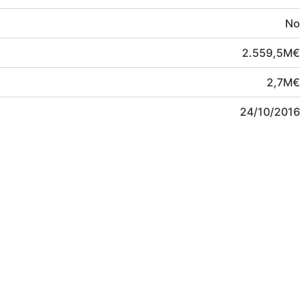
No
2.559,5
M
€
2,7
M
€
24/10/2016