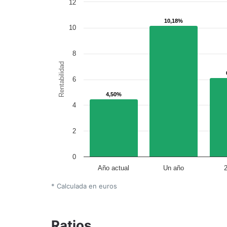
12
10,18%
10,18%
10
8
Rentabilidad
6
4,50%
4,50%
4
2
0
Año actual
Un año
* Calculada en euros
Ratios