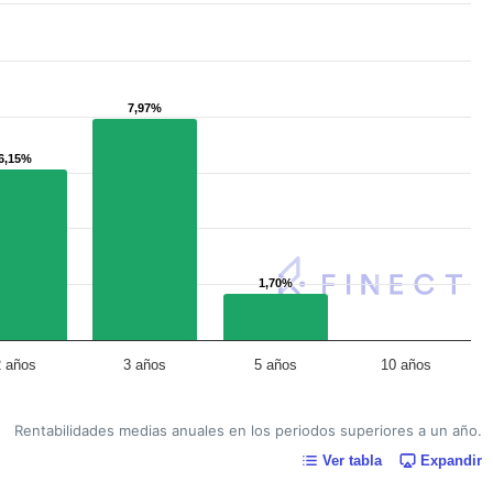
7,97%
7,97%
6,15%
6,15%
1,70%
1,70%
2 años
3 años
5 años
10 años
Rentabilidades medias anuales en los periodos superiores a un año.
Ver tabla
Expandir