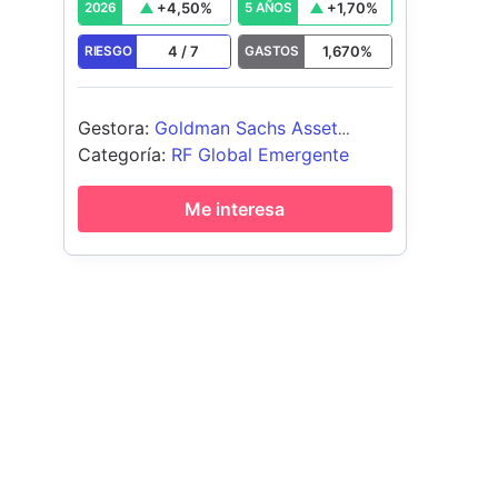
+
4,50
%
+
1,70
%
2026
5 AÑOS
4
/
7
1,670
%
RIESGO
GASTOS
Gestora
:
Goldman Sachs Asset
Management B.V.
Categoría
:
RF Global Emergente
Me interesa