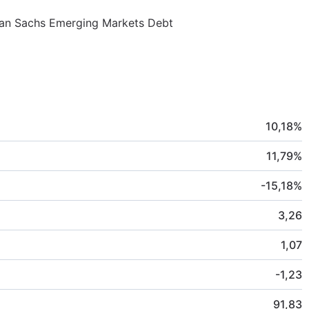
dman Sachs Emerging Markets Debt
10,18
%
11,79
%
-15,18
%
3,26
1,07
-1,23
91,83