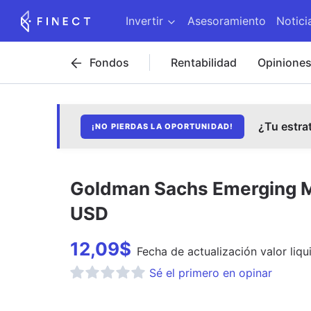
Invertir
Asesoramiento
Notici
Fondos
Rentabilidad
Opinione
¿Tu estra
¡NO PIERDAS LA OPORTUNIDAD!
Goldman Sachs Emerging Ma
USD
12,09
$
Fecha de
actualización
valor liqu
Sé el primero en opinar