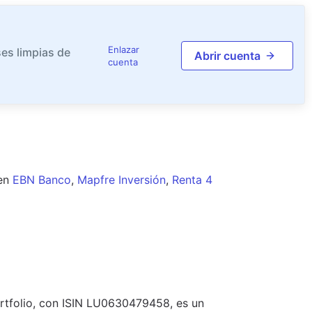
Enlazar
es limpias de
Abrir cuenta
cuenta
en
EBN Banco
,
Mapfre Inversión
,
Renta 4
tfolio, con ISIN LU0630479458, es un