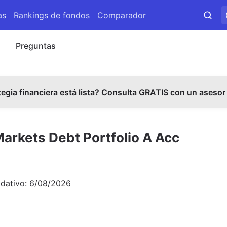
as
Rankings de fondos
Comparador
s
Preguntas
tegia financiera está lista? Consulta GRATIS con un asesor
rkets Debt Portfolio A Acc
idativo:
6/08/2026