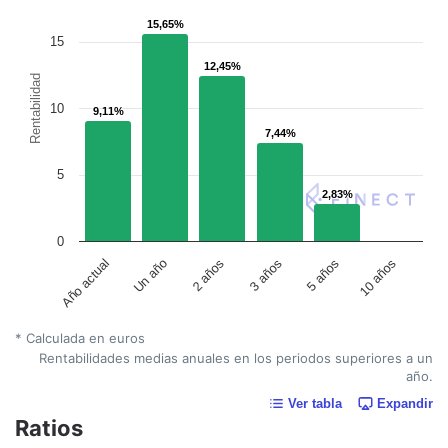
15,65%
15,65%
15
12,45%
12,45%
Rentabilidad
10
9,11%
9,11%
7,44%
7,44%
5
2,83%
2,83%
0
Un año
5 años
2 años
10 años
Año actual
3 años
* Calculada en euros
Rentabilidades medias anuales en los periodos superiores a un
año.
Ver tabla
Expandir
Ratios