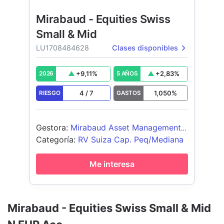
Mirabaud - Equities Swiss
Small & Mid
LU1708484628
Clases disponibles
+
9,11
%
+
2,83
%
2026
5 AÑOS
4
/
7
1,050
%
RIESGO
GASTOS
Gestora
:
Mirabaud Asset Management
(Suisse) SA
Categoría
:
RV Suiza Cap. Peq/Mediana
Me interesa
Mirabaud - Equities Swiss Small & Mid