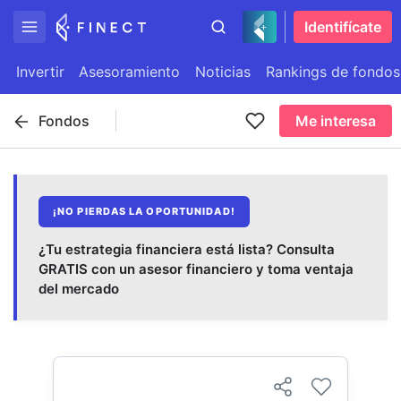
Identifícate
Invertir
Asesoramiento
Noticias
Rankings de fondos
Fondos
Me interesa
¡NO PIERDAS LA OPORTUNIDAD!
¿Tu estrategia financiera está lista? Consulta
GRATIS con un asesor financiero y toma ventaja
del mercado