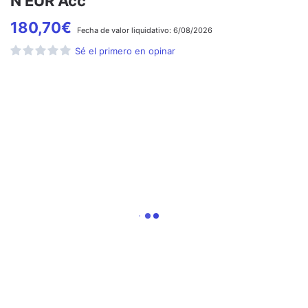
N EUR Acc
180,70
€
Fecha de
valor liquidativo:
6/08/2026
Sé el primero en opinar