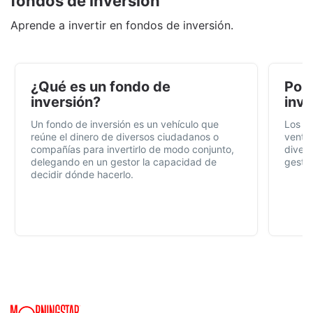
fondos de inversión
Aprende a invertir en fondos de inversión.
¿Qué es un fondo de
Por 
inversión?
inve
Un fondo de inversión es un vehículo que
Los f
reúne el dinero de diversos ciudadanos o
ventaj
compañías para invertirlo de modo conjunto,
divers
delegando en un gestor la capacidad de
gestió
decidir dónde hacerlo.