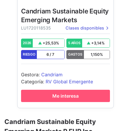
Candriam Sustainable Equity
Emerging Markets
LU1720118535
Clases disponibles
+
25,53
%
+
3,14
%
2026
5 AÑOS
6
/
7
1,150
%
RIESGO
GASTOS
Gestora
:
Candriam
Categoría
:
RV Global Emergente
Me interesa
Candriam Sustainable Equity