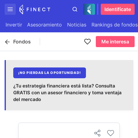
Identifícate
Invertir
Asesoramiento
Noticias
Rankings de fondos
Fondos
Me interesa
¡NO PIERDAS LA OPORTUNIDAD!
¿Tu estrategia financiera está lista? Consulta
GRATIS con un asesor financiero y toma ventaja
del mercado