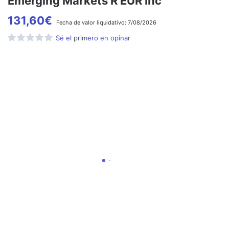
Emerging Markets R EUR Inc
131,60
€
Fecha de
valor liquidativo:
7/08/2026
Sé el primero en opinar