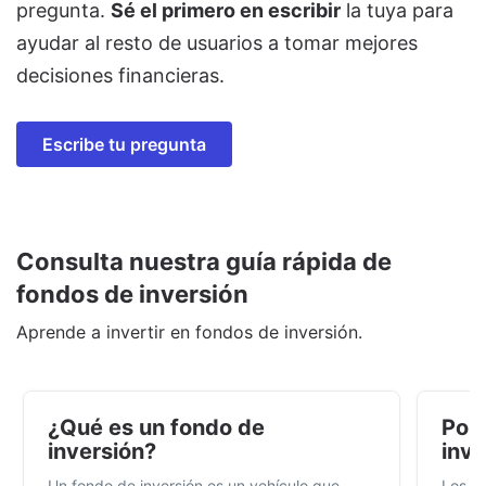
pregunta.
Sé el primero en escribir
la tuya para
ayudar al resto de usuarios a tomar mejores
decisiones financieras.
Escribe tu pregunta
Consulta nuestra guía rápida de
fondos de inversión
Aprende a invertir en fondos de inversión.
¿Qué es un fondo de
Por 
inversión?
inve
Un fondo de inversión es un vehículo que
Los f