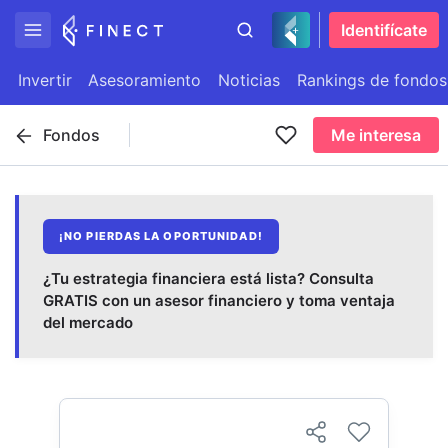
Identifícate
Invertir
Asesoramiento
Noticias
Rankings de fondos
Fondos
Me interesa
¡NO PIERDAS LA OPORTUNIDAD!
¿Tu estrategia financiera está lista? Consulta
GRATIS con un asesor financiero y toma ventaja
del mercado