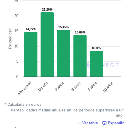
25
21,20%
21,20%
20
15,45%
15,45%
14,72%
14,72%
Rentabilidad
15
13,69%
13,69%
10
8,60%
8,60%
5
0
Un año
5 años
2 años
10 años
Año actual
3 años
* Calculada en euros
Rentabilidades medias anuales en los periodos superiores a un
año.
Ver tabla
Expandir