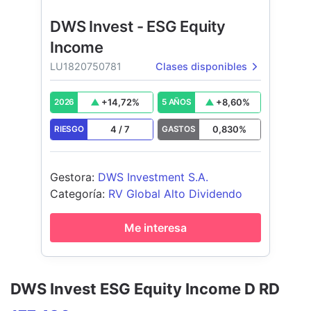
DWS Invest - ESG Equity
Income
LU1820750781
Clases disponibles
+
14,72
%
+
8,60
%
2026
5 AÑOS
4
/
7
0,830
%
RIESGO
GASTOS
Gestora
:
DWS Investment S.A.
Categoría
:
RV Global Alto Dividendo
Me interesa
DWS Invest ESG Equity Income D RD