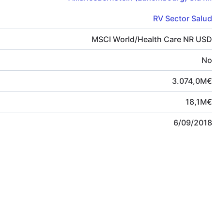
RV Sector Salud
MSCI World/Health Care NR USD
No
3.074,0
M
€
18,1
M
€
6/09/2018