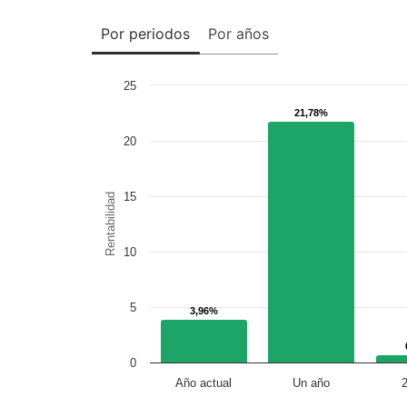
Por periodos
Por años
25
21,78%
21,78%
20
15
Rentabilidad
10
5
3,96%
3,96%
0
Año actual
Un año