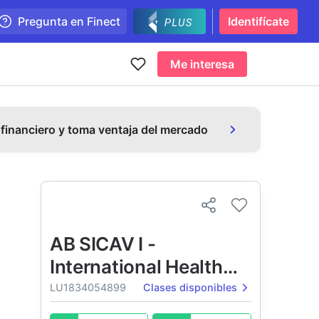
Pregunta en Finect
Identifícate
Me interesa
 financiero y toma ventaja del mercado
AB SICAV I -
International Health
Care Portfolio
LU1834054899
Clases disponibles