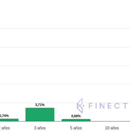
3,71%
3,71%
0,74%
0,74%
0,68%
0,68%
2 años
3 años
5 años
10 años