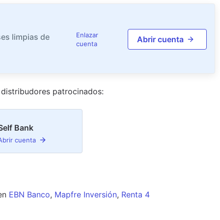
Enlazar
es limpias de
Abrir cuenta
cuenta
distribudor
es
patrocinado
s
:
Self Bank
Abrir cuenta
en
EBN Banco
,
Mapfre Inversión
,
Renta 4