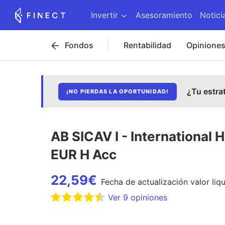
Invertir
Asesoramiento
Notici
Fondos
Rentabilidad
Opinione
¿Tu estra
¡NO PIERDAS LA OPORTUNIDAD!
AB SICAV I - International 
EUR H Acc
22,59
€
Fecha de
actualización
valor liq
Ver
9
opiniones