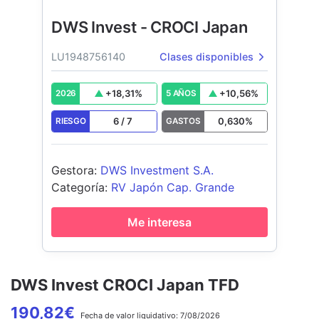
DWS Invest - CROCI Japan
LU1948756140
Clases disponibles
+
18,31
%
+
10,56
%
2026
5 AÑOS
6
/
7
0,630
%
RIESGO
GASTOS
Gestora
:
DWS Investment S.A.
Categoría
:
RV Japón Cap. Grande
Me interesa
DWS Invest CROCI Japan TFD
190,82
€
Fecha de
valor liquidativo:
7/08/2026