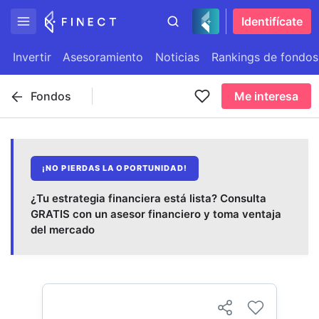
Identifícate
Invertir
Asesoramiento
Noticias
Rankings de fondos
Fondos
Me interesa
¡NO PIERDAS LA OPORTUNIDAD!
¿Tu estrategia financiera está lista? Consulta
GRATIS con un asesor financiero y toma ventaja
del mercado