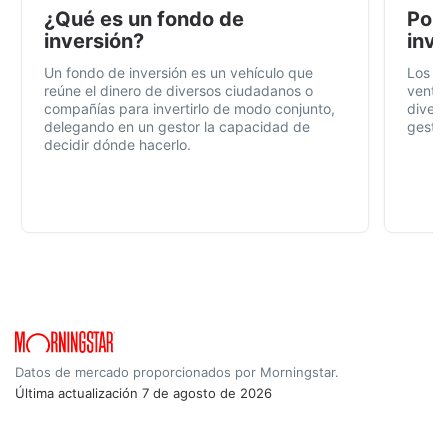
¿Qué es un fondo de
Por 
inversión?
inve
Un fondo de inversión es un vehículo que
Los f
reúne el dinero de diversos ciudadanos o
ventaj
compañías para invertirlo de modo conjunto,
divers
delegando en un gestor la capacidad de
gestió
decidir dónde hacerlo.
Datos de mercado proporcionados por Morningstar.
Última actualización
7 de agosto de 2026