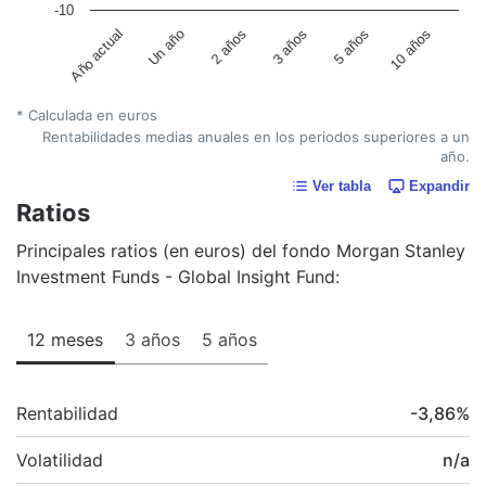
-10
Un año
5 años
Año actual
3 años
2 años
10 años
* Calculada en euros
Rentabilidades medias anuales en los periodos superiores a un
año.
Ver tabla
Expandir
Ratios
Principales ratios (en euros) del fondo Morgan Stanley
Investment Funds - Global Insight Fund:
12 meses
3 años
5 años
Rentabilidad
-3,86
%
Volatilidad
n/a