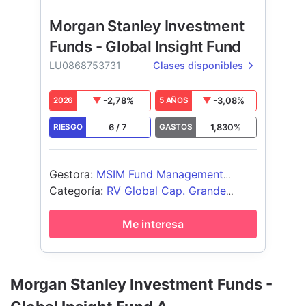
Morgan Stanley Investment
Funds - Global Insight Fund
LU0868753731
Clases disponibles
-2,78
%
-3,08
%
2026
5 AÑOS
6
/
7
1,830
%
RIESGO
GASTOS
Gestora
:
MSIM Fund Management
(Ireland) Limited
Categoría
:
RV Global Cap. Grande
Growth
Me interesa
Morgan Stanley Investment Funds -