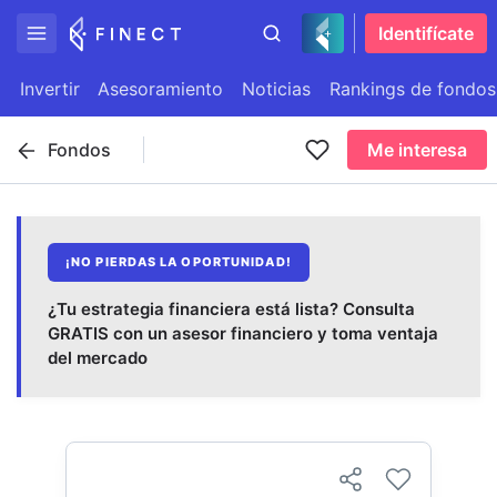
Identifícate
Invertir
Asesoramiento
Noticias
Rankings de fondos
Fondos
Me interesa
¡NO PIERDAS LA OPORTUNIDAD!
¿Tu estrategia financiera está lista? Consulta
GRATIS con un asesor financiero y toma ventaja
del mercado