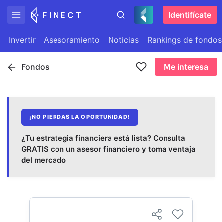
Identifícate
Invertir
Asesoramiento
Noticias
Rankings de fondos
Fondos
Me interesa
¡NO PIERDAS LA OPORTUNIDAD!
¿Tu estrategia financiera está lista? Consulta
GRATIS con un asesor financiero y toma ventaja
del mercado