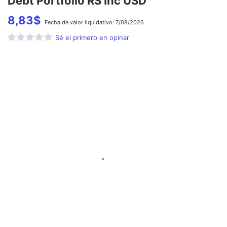
Debt Portfolio RS Inc USD
8,83
$
Fecha de
valor liquidativo:
7/08/2026
Sé el primero en opinar