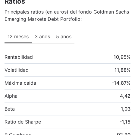
Ratios
Principales ratios (en euros) del fondo Goldman Sachs
Emerging Markets Debt Portfolio:
12 meses
3 años
5 años
Rentabilidad
10,95
%
Volatilidad
11,88
%
Máxima caída
-14,87
%
Alpha
4,42
Beta
1,03
Ratio de Sharpe
-1,15
R Cuadrado
92,90