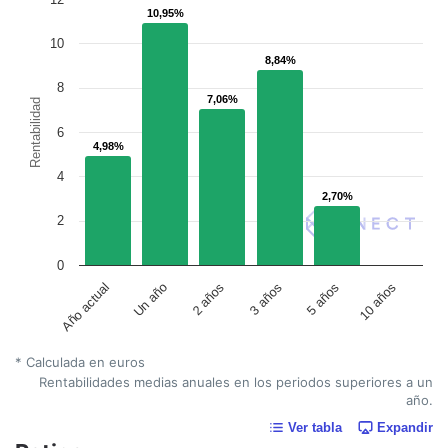
10,95%
10,95%
10
8,84%
8,84%
8
7,06%
7,06%
Rentabilidad
6
4,98%
4,98%
4
2,70%
2,70%
2
0
Un año
5 años
2 años
10 años
Año actual
3 años
* Calculada en euros
Rentabilidades medias anuales en los periodos superiores a un
año.
Ver tabla
Expandir