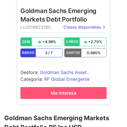
Goldman Sachs Emerging
Markets Debt Portfolio
LU2018823380
Clases disponibles
+
4,98
%
+
2,70
%
2026
5 AÑOS
3
/
7
0,680
%
RIESGO
GASTOS
Gestora
:
Goldman Sachs Asset
Management B.V.
Categoría
:
RF Global Emergente
Me interesa
Goldman Sachs Emerging Markets