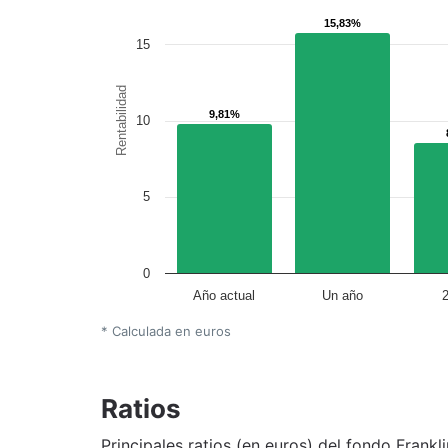
15,83%
15,83%
15
Rentabilidad
9,81%
9,81%
10
5
0
Año actual
Un año
* Calculada en euros
Ratios
Principales ratios (en euros) del fondo Frank