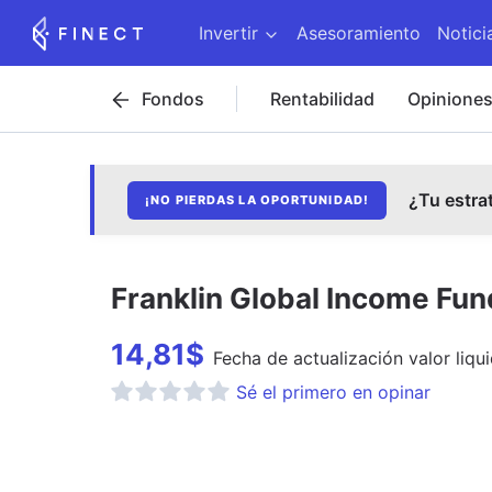
Invertir
Asesoramiento
Notici
Fondos
Rentabilidad
Opinione
¿Tu estra
¡NO PIERDAS LA OPORTUNIDAD!
Franklin Global Income Fun
14,81
$
Fecha de
actualización
valor liqu
Sé el primero en opinar