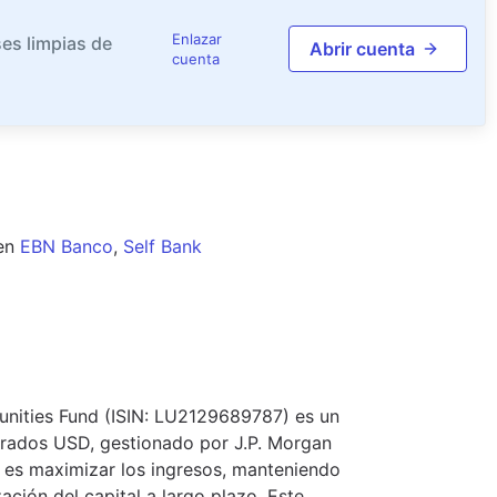
Enlazar
es limpias de
Abrir cuenta
cuenta
en
EBN Banco
,
Self Bank
unities Fund (ISIN: LU2129689787) es un
erados USD, gestionado por J.P. Morgan
 es maximizar los ingresos, manteniendo
ación del capital a largo plazo. Este