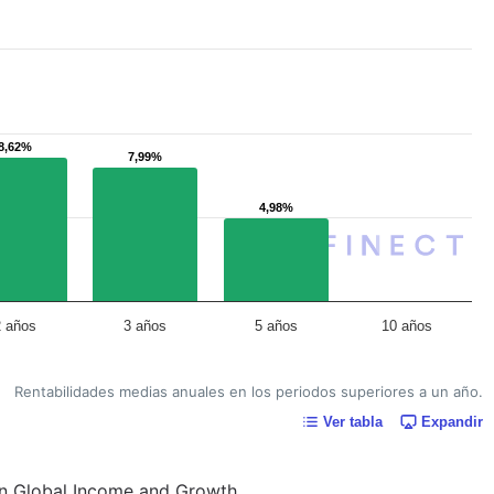
8,62%
8,62%
7,99%
7,99%
4,98%
4,98%
2 años
3 años
5 años
10 años
Rentabilidades medias anuales en los periodos superiores a un año.
Ver tabla
Expandir
lin Global Income and Growth