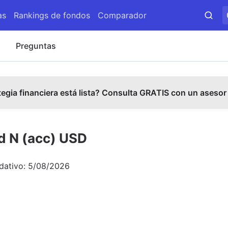
as
Rankings de fondos
Comparador
s
Preguntas
tegia financiera está lista? Consulta GRATIS con un asesor
d N (acc) USD
idativo:
5/08/2026