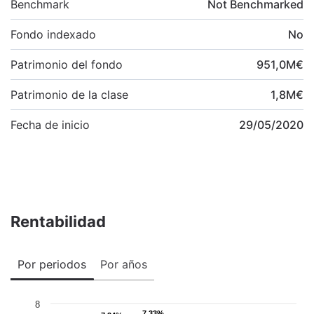
Benchmark
Not Benchmarked
Fondo indexado
No
Patrimonio del fondo
951,0
M
€
Patrimonio de la clase
1,8
M
€
Fecha de inicio
29/05/2020
Rentabilidad
Por periodos
Por años
8
7,33%
7,33%