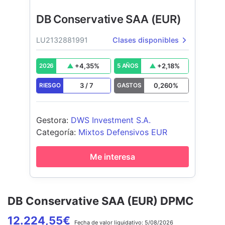
DB Conservative SAA (EUR)
LU2132881991
Clases disponibles
+
4,35
%
+
2,18
%
2026
5 AÑOS
3
/
7
0,260
%
RIESGO
GASTOS
Gestora
:
DWS Investment S.A.
Categoría
:
Mixtos Defensivos EUR
Me interesa
DB Conservative SAA (EUR) DPMC
12.224,55
€
Fecha de
valor liquidativo:
5/08/2026