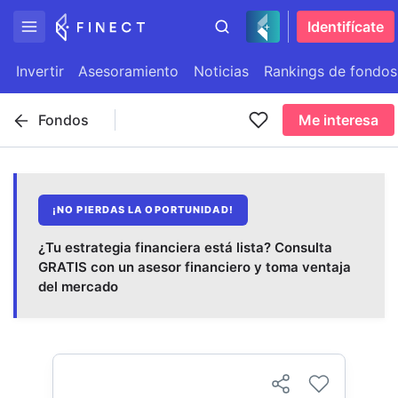
Identifícate
Invertir
Asesoramiento
Noticias
Rankings de fondos
Fondos
Me interesa
¡NO PIERDAS LA OPORTUNIDAD!
¿Tu estrategia financiera está lista? Consulta
GRATIS con un asesor financiero y toma ventaja
del mercado