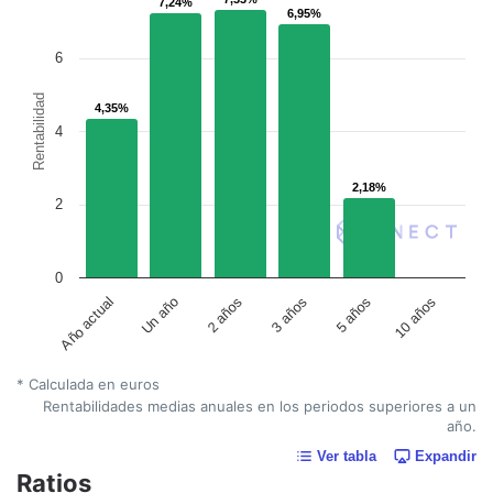
7,24%
7,24%
6,95%
6,95%
6
Rentabilidad
4,35%
4,35%
4
2,18%
2,18%
2
0
Año actual
Un año
2 años
3 años
5 años
10 años
* Calculada en euros
Rentabilidades medias anuales en los periodos superiores a un
año.
Ver tabla
Expandir
Ratios