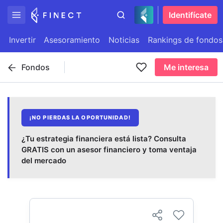
Identifícate
Invertir
Asesoramiento
Noticias
Rankings de fondos
Fondos
Me interesa
¡NO PIERDAS LA OPORTUNIDAD!
¿Tu estrategia financiera está lista? Consulta
GRATIS con un asesor financiero y toma ventaja
del mercado