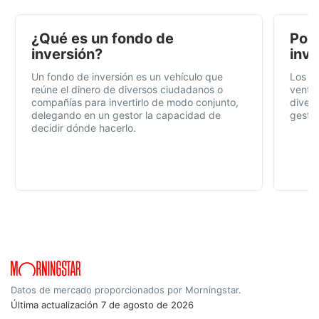
¿Qué es un fondo de
Por 
inversión?
inve
Un fondo de inversión es un vehículo que
Los f
reúne el dinero de diversos ciudadanos o
ventaj
compañías para invertirlo de modo conjunto,
divers
delegando en un gestor la capacidad de
gestió
decidir dónde hacerlo.
Datos de mercado proporcionados por Morningstar.
Última actualización
7 de agosto de 2026