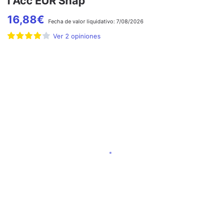
I Acc EUR Snap
16,88
€
Fecha de
valor liquidativo:
7/08/2026
Ver
2
opiniones