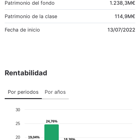
Patrimonio del fondo
1.238,3
M
€
Patrimonio de la clase
114,9
M
€
Fecha de inicio
13/07/2022
Rentabilidad
Por periodos
Por años
30
24,76%
24,76%
25
20
19,04%
19,04%
18,26%
18,26%