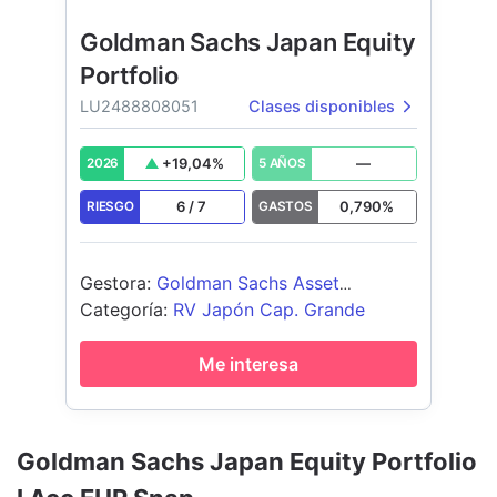
Goldman Sachs Japan Equity
Portfolio
LU2488808051
Clases disponibles
+
19,04
%
—
2026
5 AÑOS
6
/
7
0,790
%
RIESGO
GASTOS
Gestora
:
Goldman Sachs Asset
Management B.V.
Categoría
:
RV Japón Cap. Grande
Me interesa
Goldman Sachs Japan Equity Portfolio