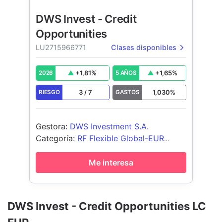
DWS Invest - Credit
Opportunities
LU2715966771
Clases disponibles
+
1,81
%
+
1,65
%
2026
5 AÑOS
3
/
7
1,030
%
RIESGO
GASTOS
Gestora
:
DWS Investment S.A.
Categoría
:
RF Flexible Global-EUR
Cubierto
Me interesa
DWS Invest - Credit Opportunities LC