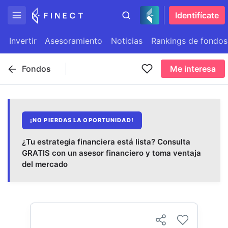
Identifícate
Invertir
Asesoramiento
Noticias
Rankings de fondos
Fondos
Me interesa
¡NO PIERDAS LA OPORTUNIDAD!
¿Tu estrategia financiera está lista? Consulta
GRATIS con un asesor financiero y toma ventaja
del mercado