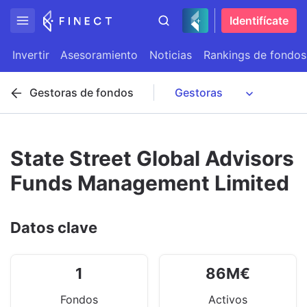
Identifícate
Invertir
Asesoramiento
Noticias
Rankings de fondos
Gestoras de fondos
State Street Global Advisors
Funds Management Limited
Datos clave
1
86
M
€
Fondos
Activos