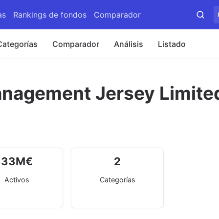
as
Rankings de fondos
Comparador
Categorías
Comparador
Análisis
Listado
nagement Jersey Limite
33
M
€
2
Activos
Categorías