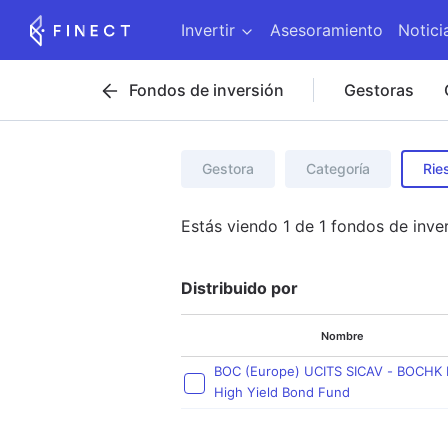
Invertir
Asesoramiento
Notici
Fondos de inversión
Gestoras
Gestora
Categoría
Rie
Estás viendo
1
de
1
fondos de inve
Distribuido por
Nombre
BOC (Europe) UCITS SICAV - BOCHK
High Yield Bond Fund