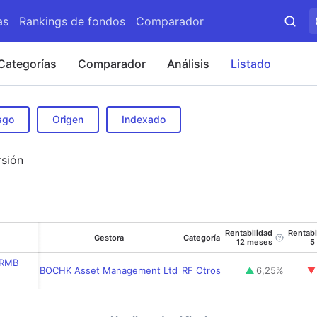
as
Rankings de fondos
Comparador
Categorías
Comparador
Análisis
Listado
sgo
Origen
Indexado
rsión
Rentabilidad
Rentabi
Gestora
Categoría
12 meses
5
 RMB
BOCHK Asset Management Ltd
RF Otros
6,25
%