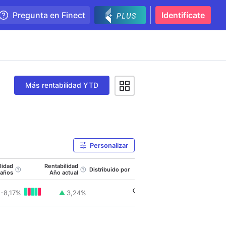
Pregunta en Finect
Identifícate
Más rentabilidad YTD
Personalizar
lidad
Rentabilidad
Distribuido por
 años
Año actual
-8,17
%
3,24
%