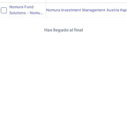
Nomura Fund
Nomura Investment Management Austria Kapi
Solutions - Nomura
Supranational
Emerging Markets
Has llegado al final
LC Bond Fund