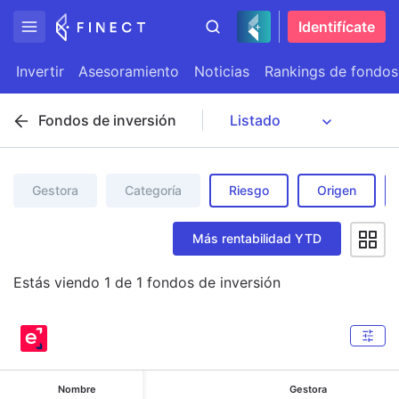
Identifícate
Invertir
Asesoramiento
Noticias
Rankings de fondos
Fondos de inversión
Gestora
Categoría
Riesgo
Origen
Más rentabilidad YTD
Estás viendo
1
de
1
fondos de inversión
Nombre
Gestora