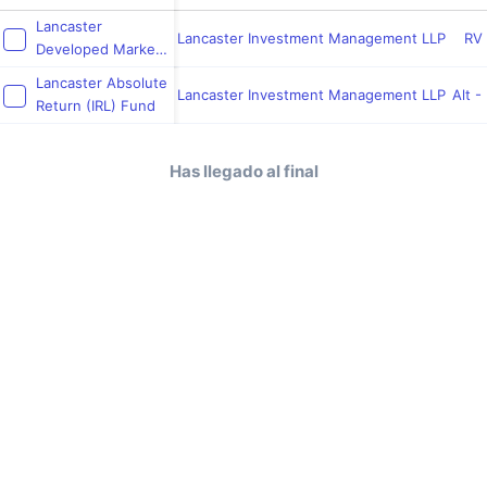
Lancaster
Lancaster Investment Management LLP
RV 
Developed Markets
Fund
Lancaster Absolute
Lancaster Investment Management LLP
Alt -
Return (IRL) Fund
Has llegado al final