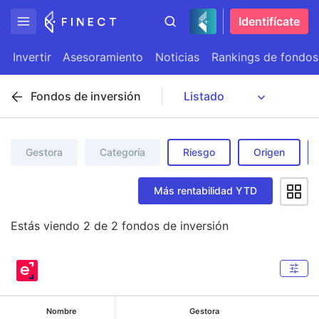
Identifícate
Invertir
Asesoramiento
Noticias
Rankings de fondos
Fondos de inversión
Gestora
Categoría
Riesgo
Origen
Más rentabilidad YTD
Estás viendo
2
de
2
fondos de inversión
Nombre
Gestora