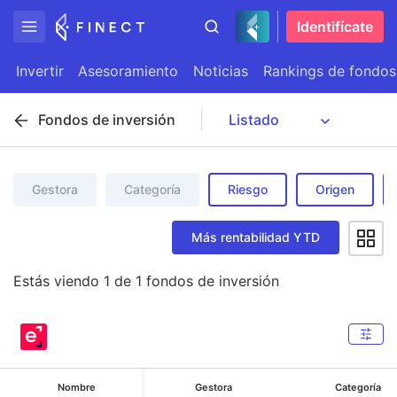
Identifícate
Invertir
Asesoramiento
Noticias
Rankings de fondos
Fondos de inversión
Gestora
Categoría
Riesgo
Origen
Más rentabilidad YTD
Estás viendo
1
de
1
fondos de inversión
Nombre
Gestora
Categoría