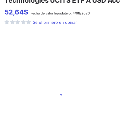
Technologies UCITS ETF A USD Acc
52,64
$
Fecha de
valor liquidativo:
4/08/2026
Sé el primero en opinar