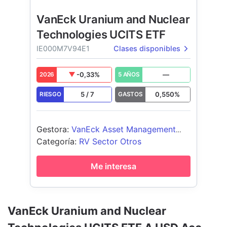
VanEck Uranium and Nuclear
Technologies UCITS ETF
IE000M7V94E1
Clases disponibles
-0,33
%
—
2026
5 AÑOS
5
/
7
0,550
%
RIESGO
GASTOS
Gestora
:
VanEck Asset Management
B.V.
Categoría
:
RV Sector Otros
Me interesa
VanEck Uranium and Nuclear