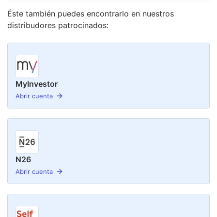
Éste también puedes encontrarlo en nuestro
s
distribudor
es
patrocinado
s
:
MyInvestor
Abrir cuenta
N26
Abrir cuenta