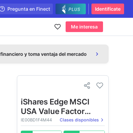
Pregunta en Finect
Identifícate
Me interesa
 financiero y toma ventaja del mercado
iShares Edge MSCI
USA Value Factor
UCITS ETF
IE00BD1F4M44
Clases disponibles