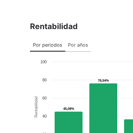
Rentabilidad
Por periodos
Por años
100
80
76,54%
76,54%
60
Rentabilidad
45,08%
45,08%
40