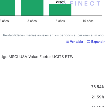
16,09%
16,09%
2 años
3 años
5 años
10 años
Rentabilidades medias anuales en los periodos superiores a un año.
Ver tabla
Expandir
s Edge MSCI USA Value Factor UCITS ETF:
76,54
%
21,59
%