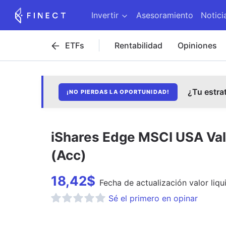
Invertir
Asesoramiento
Notici
ETFs
Rentabilidad
Opiniones
¿Tu estra
¡NO PIERDAS LA OPORTUNIDAD!
iShares Edge MSCI USA Va
(Acc)
18,42
$
Fecha de
actualización
valor liqu
Sé el primero en opinar