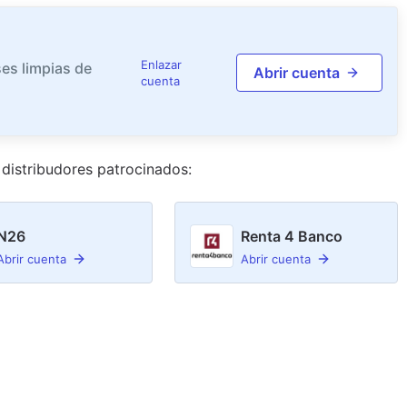
Enlazar
es limpias de
Abrir cuenta
cuenta
distribudor
es
patrocinado
s
:
N26
Renta 4 Banco
Abrir cuenta
Abrir cuenta